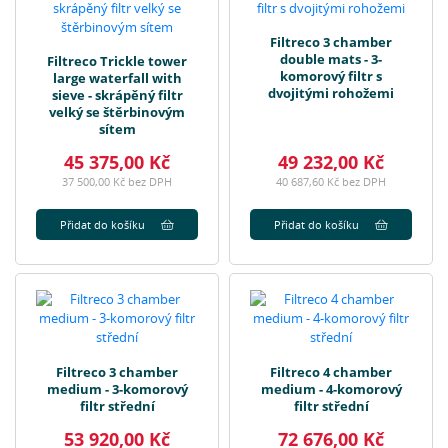
Filtreco 3 chamber
double mats - 3-
Filtreco Trickle tower
komorový filtr s
large waterfall with
dvojitými rohožemi
sieve - skrápěný filtr
velký se štěrbinovým
sítem
45 375,00 Kč
49 232,00 Kč
37 500,00 Kč bez DPH
40 687,60 Kč bez DPH
Přidat do košíku
Přidat do košíku
Filtreco 3 chamber
Filtreco 4 chamber
medium - 3-komorový
medium - 4-komorový
filtr střední
filtr střední
53 920,00 Kč
72 676,00 Kč