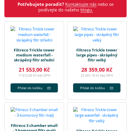
Potřebujete poradit?
Kontaktujte nás
nebo se
podívejte do našeho
blogu.
Filtreco Trickle tower
Filtreco Trickle tower
medium waterfall -
large pipes - skrápěný
skrápěný filtr střední
filtr velký
21 553,00 Kč
28 359,00 Kč
17 812,40 Kč bez DPH
23 437,19 Kč bez DPH
Přidat do košíku
Přidat do košíku
Filtreco 3 chamber small
- 3-komorový filtr malý
Filtreco Trickle tower