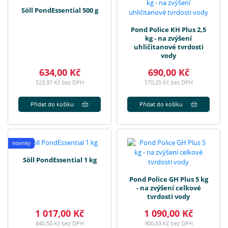
Söll PondEssential 500 g
Pond Police KH Plus 2,5
kg - na zvýšení
uhličitanové tvrdosti
vody
634,00 Kč
690,00 Kč
523,97 Kč bez DPH
570,25 Kč bez DPH
Přidat do košíku
Přidat do košíku
novinky
Söll PondEssential 1 kg
Pond Police GH Plus 5 kg
- na zvýšení celkové
tvrdosti vody
1 017,00 Kč
1 090,00 Kč
840,50 Kč bez DPH
900,83 Kč bez DPH