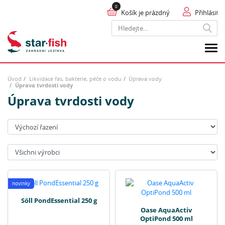
Košík je prázdný
Přihlásit
Hledat
Úvod
Likvidace řas, bakterie, péče o vodu
Úprava vody
Úprava tvrdosti vody
Úprava tvrdosti vody
Seřadit:
Výrobci:
novinky
Söll PondEssential 250 g
Oase AquaActiv
OptiPond 500 ml