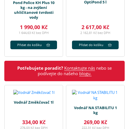
OptiPond 5 l
Pond Police KH Plus 10
kg - na zvýšení
uhličitanové tvrdosti
vody
1 990,00 Kč
2 617,00 Kč
1 644,63 Kč bez DPH
2 162,81 Kč bez DPH
Přidat do košíku
Přidat do košíku
Potřebujete poradit?
Kontaktujte nás
nebo se
podívejte do našeho
blogu.
Vodnář Změkčovač 1l
Vodnář NA STABILITU 1
kg
334,00 Kč
269,00 Kč
276,03 Kč bez DPH
222,31 Kč bez DPH