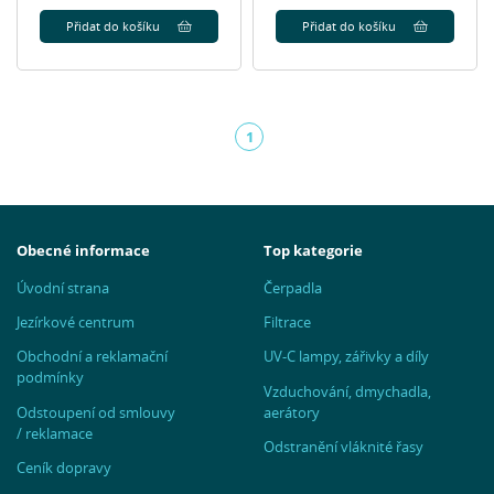
Přidat do košíku
Přidat do košíku
1
(aktuální)
Obecné informace
Top kategorie
Úvodní strana
Čerpadla
Jezírkové centrum
Filtrace
Obchodní a reklamační
UV-C lampy, zářivky a díly
podmínky
Vzduchování, dmychadla,
Odstoupení od smlouvy
aerátory
/ reklamace
Odstranění vláknité řasy
Ceník dopravy