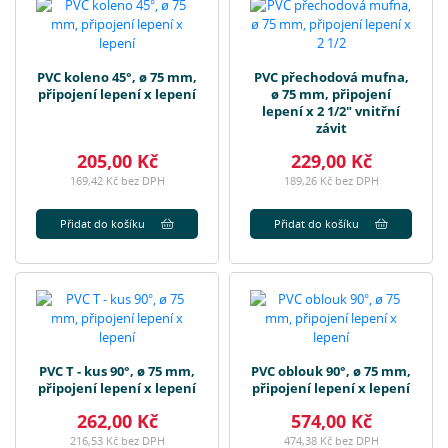
PVC koleno 45°, ø 75 mm,
PVC přechodová mufna,
připojení lepení x lepení
ø 75 mm, připojení
lepení x 2 1/2" vnitřní
závit
205,00 Kč
229,00 Kč
169,42 Kč bez DPH
189,26 Kč bez DPH
Přidat do košíku
Přidat do košíku
PVC T - kus 90°, ø 75 mm,
PVC oblouk 90°, ø 75 mm,
připojení lepení x lepení
připojení lepení x lepení
262,00 Kč
574,00 Kč
216,53 Kč bez DPH
474,38 Kč bez DPH