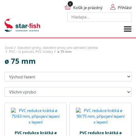
Košík je prázdný
Přihlásit
Hledat
Úvod
Stavební prvky, stavební prvky pro zahradní jezírka
PVC - U potrubí, PVC trubky
ø 75 mm
ø 75 mm
Seřadit:
Výrobci:
PVC redukce krátká ø
PVC redukce krátká ø