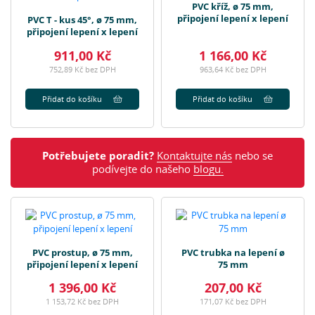
PVC kříž, ø 75 mm,
připojení lepení x lepení
PVC T - kus 45°, ø 75 mm,
připojení lepení x lepení
911,00 Kč
1 166,00 Kč
752,89 Kč bez DPH
963,64 Kč bez DPH
Přidat do košíku
Přidat do košíku
Potřebujete poradit?
Kontaktujte nás
nebo se
podívejte do našeho
blogu.
PVC prostup, ø 75 mm,
PVC trubka na lepení ø
připojení lepení x lepení
75 mm
1 396,00 Kč
207,00 Kč
1 153,72 Kč bez DPH
171,07 Kč bez DPH