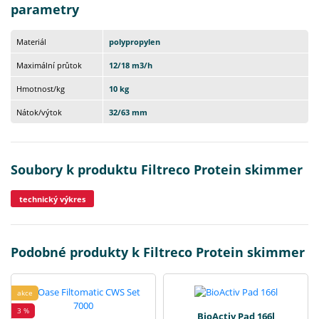
parametry
Materiál
polypropylen
Maximální průtok
12/18 m3/h
Hmotnost/kg
10 kg
Nátok/výtok
32/63 mm
Soubory k produktu Filtreco Protein skimmer
technický výkres
Podobné produkty k Filtreco Protein skimmer
akce
3 %
BioActiv Pad 166l