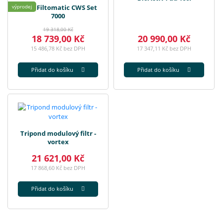
Oase Filtomatic CWS Set
výprodej
7000
19 318,00 Kč
18 739,00 Kč
20 990,00 Kč
15 486,78 Kč bez DPH
17 347,11 Kč bez DPH
Přidat do košíku
Přidat do košíku
Tripond modulový filtr -
vortex
21 621,00 Kč
17 868,60 Kč bez DPH
Přidat do košíku