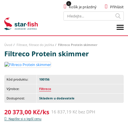
Košík je prázdný
Přihlásit
Hledat
Úvod
Filtrace, filtrace do jezírka
Filtreco Protein skimmer
Filtreco Protein skimmer
Kód produktu:
100156
Výrobce:
Filtreco
Dostupnost:
Skladem u dodavatele
20 373,00 Kč/ks
16 837,19 Kč bez DPH
Napište si o lepší cenu