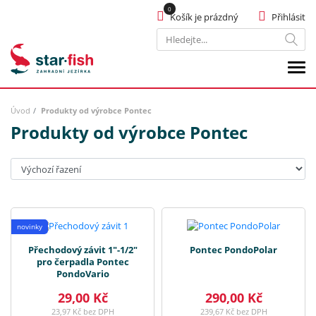
Košík je prázdný
Přihlásit
Hledat
Úvod
Produkty od výrobce Pontec
Produkty od výrobce Pontec
Seřadit:
novinky
Přechodový závit 1"-1/2"
Pontec PondoPolar
pro čerpadla Pontec
PondoVario
29,00 Kč
290,00 Kč
23,97 Kč bez DPH
239,67 Kč bez DPH