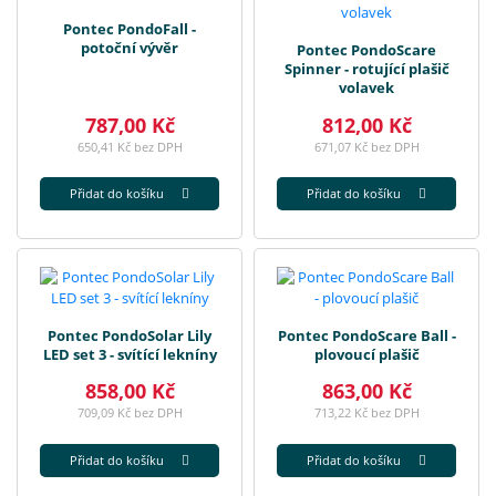
Pontec PondoFall -
potoční vývěr
Pontec PondoScare
Spinner - rotující plašič
volavek
787,00 Kč
812,00 Kč
650,41 Kč bez DPH
671,07 Kč bez DPH
Přidat do košíku
Přidat do košíku
Pontec PondoSolar Lily
Pontec PondoScare Ball -
LED set 3 - svítící lekníny
plovoucí plašič
858,00 Kč
863,00 Kč
709,09 Kč bez DPH
713,22 Kč bez DPH
Přidat do košíku
Přidat do košíku