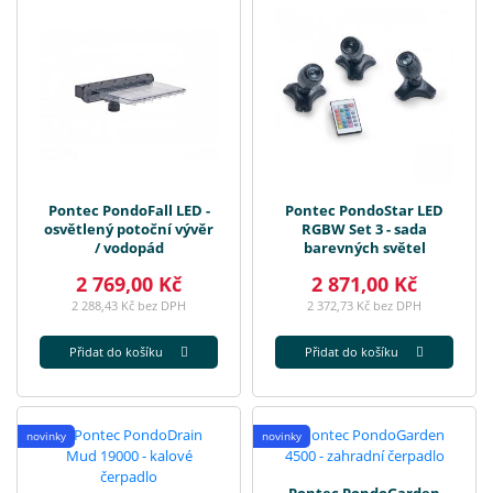
Pontec PondoFall LED -
Pontec PondoStar LED
osvětlený potoční vývěr
RGBW Set 3 - sada
/ vodopád
barevných světel
2 769,00 Kč
2 871,00 Kč
2 288,43 Kč bez DPH
2 372,73 Kč bez DPH
Přidat do košíku
Přidat do košíku
novinky
novinky