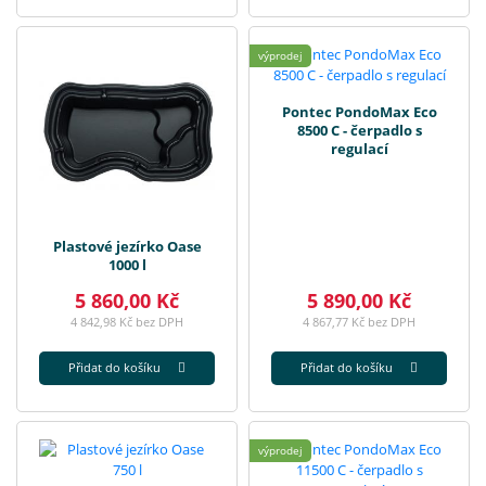
výprodej
Pontec PondoMax Eco
8500 C - čerpadlo s
regulací
Plastové jezírko Oase
1000 l
5 860,00 Kč
5 890,00 Kč
4 842,98 Kč bez DPH
4 867,77 Kč bez DPH
Přidat do košíku
Přidat do košíku
výprodej