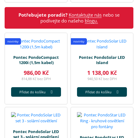
Potřebujete poradit?
Kontaktujte nás
nebo se
podívejte do našeho
blogu.
novinky
novinky
Pontec PondoCompact
Pontec PondoSolar LED
1200i (1,5m kabel)
Island
986,00 Kč
1 138,00 Kč
814,88 Kč bez DPH
940,50 Kč bez DPH
Přidat do košíku
Přidat do košíku
Pontec PondoSolar LED
set 3 - solární osvětlení
Pontec PondoStar LED