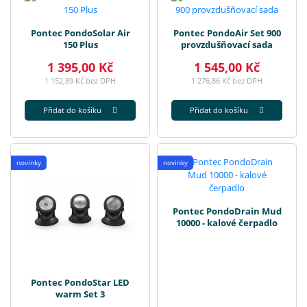
Pontec PondoSolar Air
Pontec PondoAir Set 900
150 Plus
provzdušňovací sada
1 395,00 Kč
1 545,00 Kč
1 152,89 Kč bez DPH
1 276,86 Kč bez DPH
Přidat do košíku
Přidat do košíku
novinky
novinky
Pontec PondoDrain Mud
10000 - kalové čerpadlo
Pontec PondoStar LED
warm Set 3