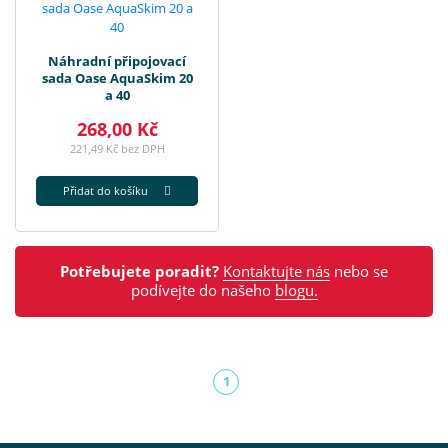
Náhradní připojovací
sada Oase AquaSkim 20
a 40
268,00 Kč
221,49 Kč bez DPH
Přidat do košíku
Potřebujete poradit?
Kontaktujte nás
nebo se
podívejte do našeho
blogu.
1
(aktuální)