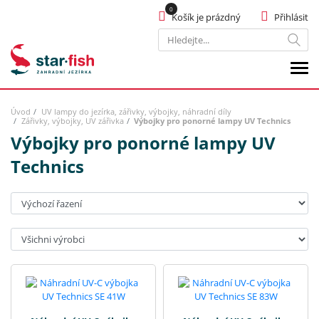
Košík je prázdný
Přihlásit
Hledat
Úvod
UV lampy do jezírka, zářivky, výbojky, náhradní díly
Zářivky, výbojky, UV zářivka
Výbojky pro ponorné lampy UV Technics
Výbojky pro ponorné lampy UV
Technics
Seřadit:
Výrobci: