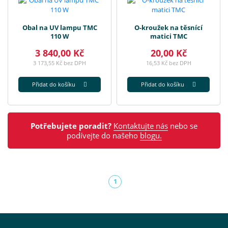
Obal na UV lampu TMC
O-kroužek na těsnící
110 W
matici TMC
3 840,00 Kč
20,00 Kč
3 173,55 Kč bez DPH
16,53 Kč bez DPH
Přidat do košíku
Přidat do košíku
Potřebujete poradit?
Kontaktujte nás
nebo se
podívejte do našeho
blogu.
1
(aktuální)