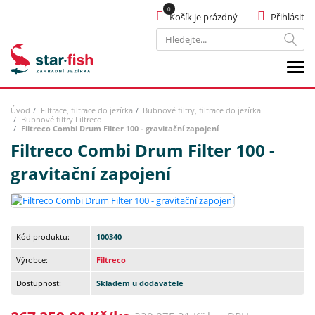
Košík je prázdný
Přihlásit
Hledat
Úvod
Filtrace, filtrace do jezírka
Bubnové filtry, filtrace do jezírka
Bubnové filtry Filtreco
Filtreco Combi Drum Filter 100 - gravitační zapojení
Filtreco Combi Drum Filter 100 -
gravitační zapojení
Kód produktu:
100340
Výrobce:
Filtreco
Dostupnost:
Skladem u dodavatele