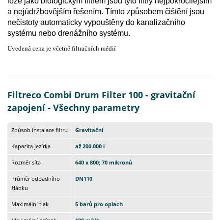
lože jako biologickým filtrem jsou tyto filtry nejpokročilejším
a nejúdržbovějším řešením. Tímto způsobem čištění jsou
nečistoty automaticky vypouštěny do kanalizačního
systému nebo drenážního systému.
Uvedená cena je včetně filtračních médií
Filtreco Combi Drum Filter 100 - gravitační
zapojení - Všechny parametry
Způsob instalace filtru
Gravitační
Kapacita jezírka
až 200.000 l
Rozměr síta
640 x 800; 70 mikronů
Průměr odpadního
DN110
žlábku
Maximální tlak
5 barů pro oplach