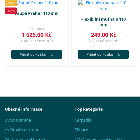
akce
18 %
Šoupě Praher 110 mm
Flexibilní mufna ø 110
mm
1 990,00 Kč
1 625,00 Kč
249,00 Kč
1 342,98 Kč bez DPH
205,79 Kč bez DPH
Přidat do košíku
Přidat do košíku
Obecné informace
Top kategorie
Úvodní strana
Čerpadla
Jezírkové centrum
Filtrace
Obchodní a reklamační
UV-C lampy, zářivky a díly