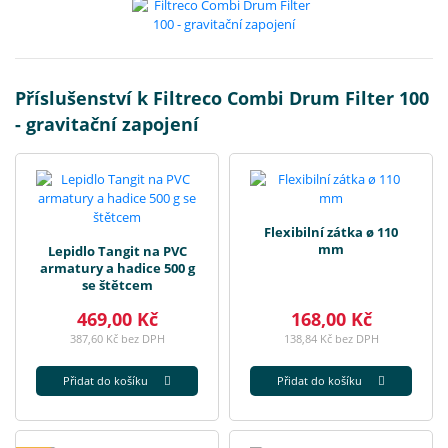
Příslušenství k Filtreco Combi Drum Filter 100
- gravitační zapojení
Flexibilní zátka ø 110
mm
Lepidlo Tangit na PVC
armatury a hadice 500 g
se štětcem
469,00 Kč
168,00 Kč
387,60 Kč bez DPH
138,84 Kč bez DPH
Přidat do košíku
Přidat do košíku