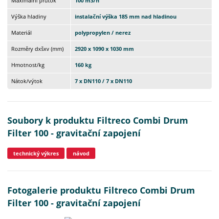
Maximální průtok
100 m3/h
Výška hladiny
instalační výška 185 mm nad hladinou
Materiál
polypropylen / nerez
Rozměry dxšxv (mm)
2920 x 1090 x 1030 mm
Hmotnost/kg
160 kg
Nátok/výtok
7 x DN110 / 7 x DN110
Soubory k produktu Filtreco Combi Drum
Filter 100 - gravitační zapojení
technický výkres
návod
Fotogalerie produktu Filtreco Combi Drum
Filter 100 - gravitační zapojení