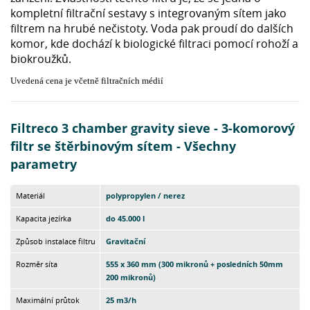
kompletní filtrační sestavy s integrovaným sítem jako
filtrem na hrubé nečistoty. Voda pak proudí do dalších
komor, kde dochází k biologické filtraci pomocí rohoží a
biokroužků.
Uvedená cena je včetně filtračních médií
Filtreco 3 chamber gravity sieve - 3-komorový
filtr se štěrbinovým sítem - Všechny
parametry
Materiál
polypropylen / nerez
Kapacita jezírka
do 45.000 l
Způsob instalace filtru
Gravitační
Rozměr síta
555 x 360 mm (300 mikronů + posledních 50mm
200 mikronů)
Maximální průtok
25 m3/h