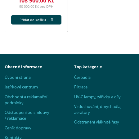
108 900,00 Kč
90 000,00 Kč bez DPH
Přidat do košíku
Obecné informace
Top kategorie
Úvodní strana
Čerpadla
Jezírkové centrum
Filtrace
Obchodní a reklamační
UV-C lampy, zářivky a díly
podmínky
Vzduchování, dmychadla,
Odstoupení od smlouvy
aerátory
/ reklamace
Odstranění vláknité řasy
Ceník dopravy
Kontakty