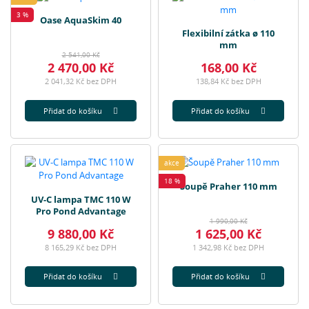
3 %
Oase AquaSkim 40
Flexibilní zátka ø 110
mm
2 541,00 Kč
2 470,00 Kč
168,00 Kč
2 041,32 Kč bez DPH
138,84 Kč bez DPH
Přidat do košíku
Přidat do košíku
akce
18 %
Šoupě Praher 110 mm
UV-C lampa TMC 110 W
Pro Pond Advantage
1 990,00 Kč
9 880,00 Kč
1 625,00 Kč
8 165,29 Kč bez DPH
1 342,98 Kč bez DPH
Přidat do košíku
Přidat do košíku