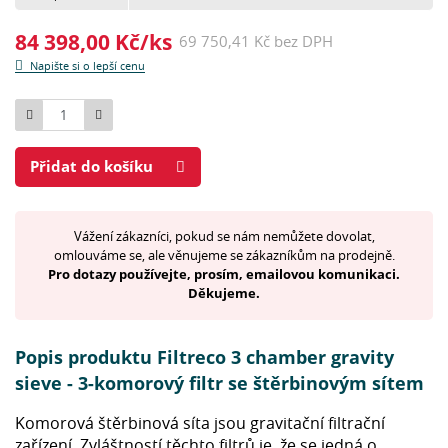
84 398,00 Kč/ks
69 750,41 Kč bez DPH
Napište si o lepší cenu
Počet
Přidat do košíku
Vážení zákazníci, pokud se nám nemůžete dovolat,
omlouváme se, ale věnujeme se zákazníkům na prodejně.
Pro dotazy používejte, prosím, emailovou komunikaci.
Děkujeme.
Popis produktu Filtreco 3 chamber gravity
sieve - 3-komorový filtr se štěrbinovým sítem
Komorová štěrbinová síta jsou gravitační filtrační
zařízení. Zvláštností těchto filtrů je, že se jedná o