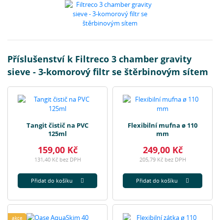
Příslušenství k Filtreco 3 chamber gravity
sieve - 3-komorový filtr se štěrbinovým sítem
Tangit čistič na PVC
Flexibilní mufna ø 110
125ml
mm
159,00 Kč
249,00 Kč
131,40 Kč bez DPH
205,79 Kč bez DPH
Přidat do košíku
Přidat do košíku
akce