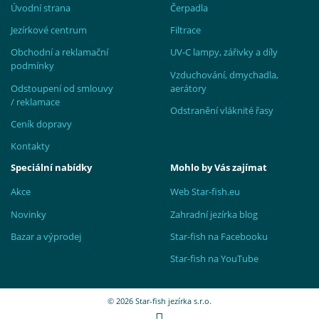
Úvodní strana
Čerpadla
Jezírkové centrum
Filtrace
Obchodní a reklamační
UV-C lampy, zářivky a díly
podmínky
Vzduchování, dmychadla,
Odstoupení od smlouvy
aerátory
/ reklamace
Odstranění vláknité řasy
Ceník dopravy
Kontakty
Speciální nabídky
Mohlo by Vás zajímat
Akce
Web Star-fish.eu
Novinky
Zahradní jezírka blog
Bazar a výprodej
Star-fish na Facebooku
Star-fish na YouTube
© 2026 Star-fish jezírka s.r.o.