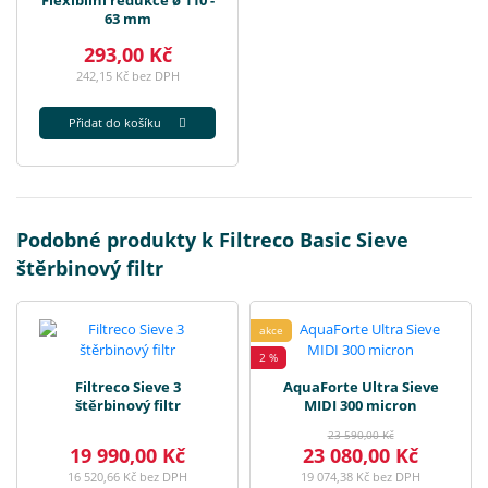
Flexibilní redukce ø 110 -
63 mm
293,00 Kč
242,15 Kč bez DPH
Přidat do košíku
Podobné produkty k Filtreco Basic Sieve
štěrbinový filtr
akce
2 %
Filtreco Sieve 3
AquaForte Ultra Sieve
štěrbinový filtr
MIDI 300 micron
23 590,00 Kč
19 990,00 Kč
23 080,00 Kč
16 520,66 Kč bez DPH
19 074,38 Kč bez DPH