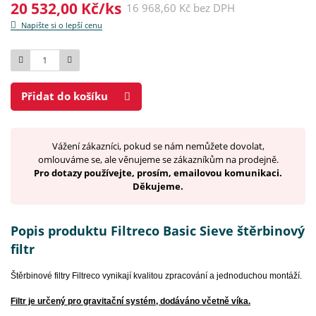
20 532,00 Kč/ks
16 968,60 Kč bez DPH
Napište si o lepší cenu
Počet
Přidat do košíku
Vážení zákazníci, pokud se nám nemůžete dovolat,
omlouváme se, ale věnujeme se zákazníkům na prodejně.
Pro dotazy používejte, prosím, emailovou komunikaci.
Děkujeme.
Popis produktu Filtreco Basic Sieve štěrbinový
filtr
Štěrbinové filtry Filtreco vynikají kvalitou zpracování a jednoduchou montáží.
Filtr je určený pro gravitační systém, dodáváno včetně víka.