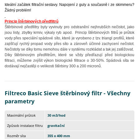
Ideální začátek filtrační sestavy. Napojení z guly a současně i ze skimmeru?
Žádný problém!
Princip štěrbinových předfiltrů
Štěrbinové předfiltry byly vyvinuty pro odstranění nejhrubších nečistot, jako
jsou listy, zbytky krmiv, výkaly ryb apod. Princip štěrbinových filtrů je průtok
vody přes speciální spádové síto, které je vyrobeno z tzv. triangl profilů, které
zajišťují rychlý propad vody přes síto a zároveň účinné zachycení nečistot.
Nečistoty se díky tomu nemohou dále v systému rozkládat a tak jej zatěžovat.
Díky štěrbinovým předfiltrům, které se vždy předřazují před biologickou
filtraci, můžeme zvýšit výkon biologické filtrace o 30-50%. Spádová síta se
dodávají nejčastěji o velikosti štěrbiny 300 a 200 micronů.
Filtreco Basic Sieve štěrbinový filtr - Všechny
parametry
Maximální průtok
30 m3/hod
Způsob instalace filtru
gravitační
Rozměr síta
355 x 400 mm