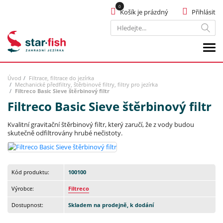
Košík je prázdný
Přihlásit
Hledat
Úvod
Filtrace, filtrace do jezírka
Mechanické předfiltry, štěrbinové filtry, filtry pro jezírka
Filtreco Basic Sieve štěrbinový filtr
Filtreco Basic Sieve štěrbinový filtr
Kvalitní gravitační štěrbinový filtr, který zaručí, že z vody budou
skutečně odfiltrovány hrubé nečistoty.
Kód produktu:
100100
Výrobce:
Filtreco
Dostupnost:
Skladem na prodejně, k dodání