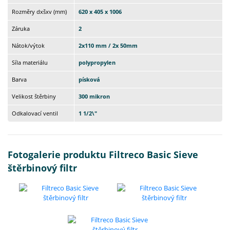
Rozměry dxšxv (mm)
620 x 405 x 1006
Záruka
2
Nátok/výtok
2x110 mm / 2x 50mm
Síla materiálu
polypropylen
Barva
písková
Velikost štěrbiny
300 mikron
Odkalovací ventil
1 1/2\"
Fotogalerie produktu Filtreco Basic Sieve
štěrbinový filtr