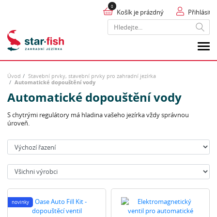
Košík je prázdný
Přihlásit
Hledat
Úvod
Stavební prvky, stavební prvky pro zahradní jezírka
Automatické dopouštění vody
Automatické dopouštění vody
S chytrými regulátory má hladina vašeho jezírka vždy správnou
úroveň.
Seřadit:
Výrobci:
novinky