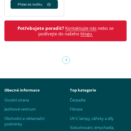
Přidat do košíku
Potřebujete poradit?
Kontaktujte nás
nebo se
podívejte do našeho
blogu.
1
(aktuální)
Obecné informace
Top kategorie
Úvodní strana
Čerpadla
Jezírkové centrum
Filtrace
Obchodní a reklamační
UV-C lampy, zářivky a díly
podmínky
Vzduchování, dmychadla,