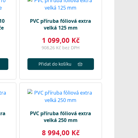
10
PVC příruba fóliová extra
že
velká 125 mm
1 099,00 Kč
908,26 Kč bez DPH
Přidat do košíku
tra
PVC příruba fóliová extra
velká 250 mm
8 994,00 Kč