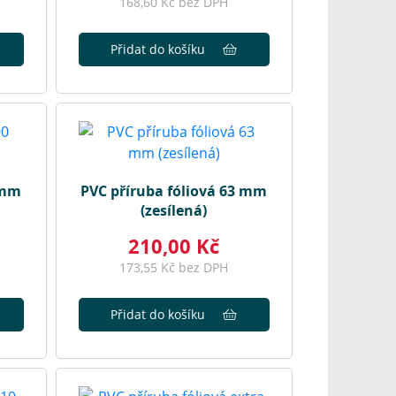
168,60 Kč bez DPH
Přidat do košíku
 mm
PVC příruba fóliová 63 mm
(zesílená)
210,00 Kč
173,55 Kč bez DPH
Přidat do košíku