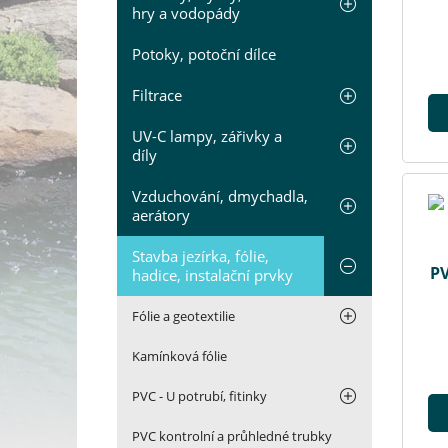
hry a vodopády
Potoky, potoční dílce
Filtrace
UV-C lampy, zářivky a
díly
Vzduchování, dmychadla,
aerátory
Stavba jezírka, fólie,
PV
hadice, instalační prvky
Fólie a geotextilie
Kamínková fólie
PVC - U potrubí, fitinky
PVC kontrolní a průhledné trubky