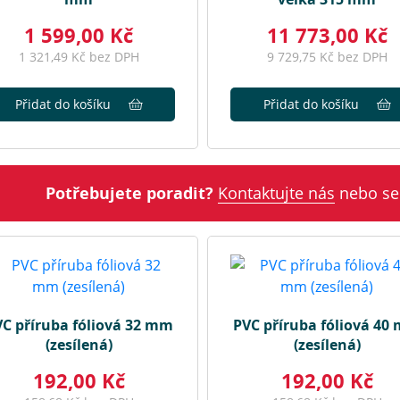
1 599,00 Kč
11 773,00 Kč
1 321,49 Kč bez DPH
9 729,75 Kč bez DPH
Přidat do košíku
Přidat do košíku
Potřebujete poradit?
Kontaktujte nás
nebo se
C příruba fóliová 32 mm
PVC příruba fóliová 40
(zesílená)
(zesílená)
192,00 Kč
192,00 Kč