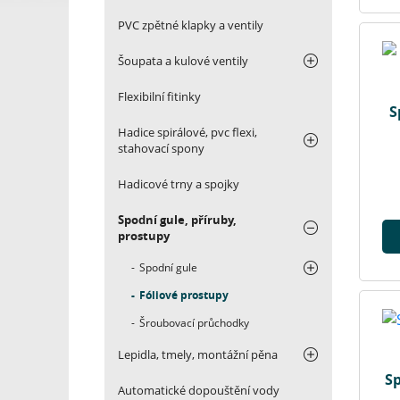
PVC zpětné klapky a ventily
Šoupata a kulové ventily
Flexibilní fitinky
S
Hadice spirálové, pvc flexi,
stahovací spony
Hadicové trny a spojky
Spodní gule, příruby,
prostupy
Spodní gule
Fóliové prostupy
Šroubovací průchodky
Lepidla, tmely, montážní pěna
Sp
Automatické dopouštění vody