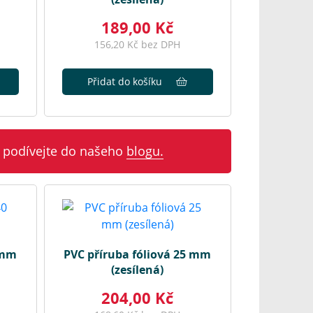
189,00 Kč
156,20 Kč bez DPH
Přidat do košíku
 podívejte do našeho
blogu.
 mm
PVC příruba fóliová 25 mm
(zesílená)
204,00 Kč