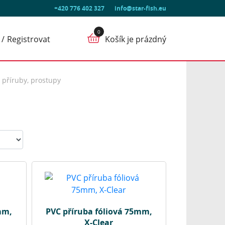
+420 776 402 327
info@star-fish.eu
Registrovat
Košík je prázdný
 příruby, prostupy
mm,
PVC příruba fóliová 75mm,
X-Clear