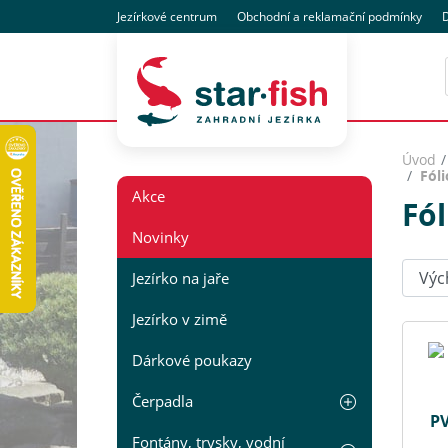
Jezírkové centrum
Obchodní
a reklamační
podmínky
D
Úvod
Fóli
Akce
Fól
Novinky
Seřadi
Jezírko na jaře
Jezírko v zimě
Dárkové poukazy
Čerpadla
PV
Fontány, trysky, vodní