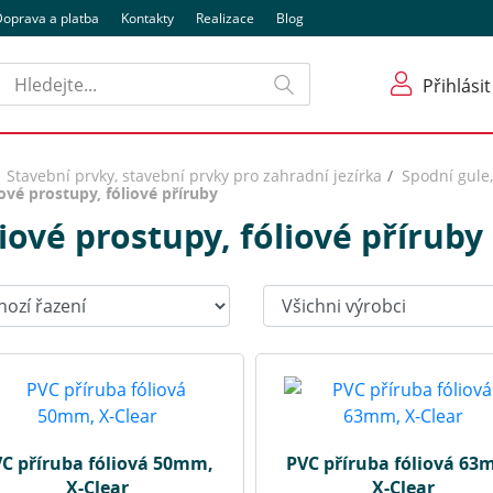
oprava a platba
Kontakty
Realizace
Blog
Hledat
Přihlásit
Stavební prvky, stavební prvky pro zahradní jezírka
Spodní gule,
ové prostupy, fóliové příruby
iové prostupy, fóliové příruby
t:
Výrobci:
C příruba fóliová 50mm,
PVC příruba fóliová 63
X-Clear
X-Clear