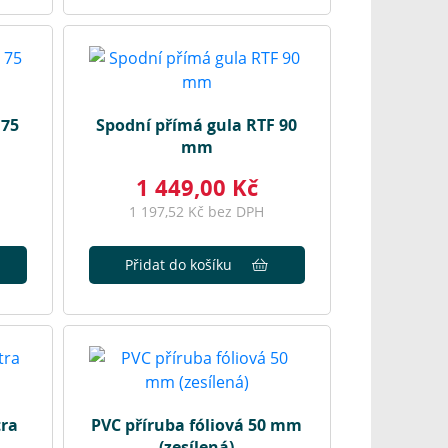
 75
Spodní přímá gula RTF 90
mm
1 449,00 Kč
1 197,52 Kč bez DPH
Přidat do košíku
tra
PVC příruba fóliová 50 mm
(zesílená)