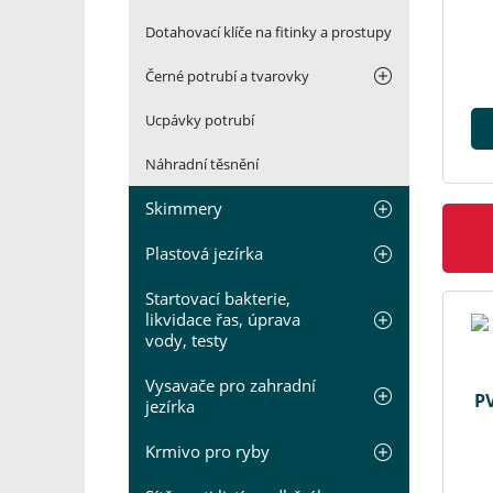
Dotahovací klíče na fitinky a prostupy
Černé potrubí a tvarovky
Ucpávky potrubí
Náhradní těsnění
Skimmery
Plastová jezírka
Startovací bakterie,
likvidace řas, úprava
vody, testy
Vysavače pro zahradní
PV
jezírka
Krmivo pro ryby