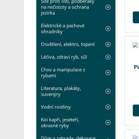
Sítě proti listí, podběráky
na nečistoty a ochrana
jezírka
Elektrické a pachové
ohradníky
Osvětlení, elektro, topení
Léčiva, zdraví ryb, sůl
PV
Chov a manipulace s
rybami
Literatura, plakáty,
suvenýry
Vodní rostliny
Koi kapři, jeseteři,
okrasné ryby
Dům a zahrada, dekorace