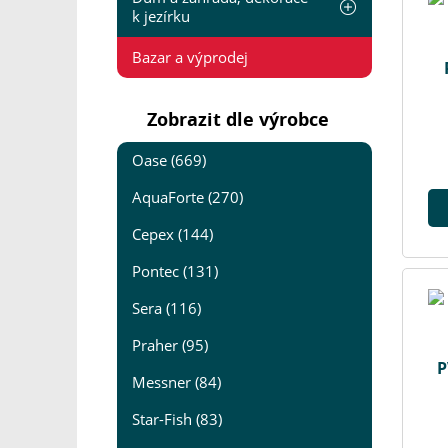
k jezírku
Bazar a výprodej
Zobrazit dle výrobce
Oase (669)
AquaForte (270)
Cepex (144)
Pontec (131)
Sera (116)
Praher (95)
P
Messner (84)
Star-Fish (83)