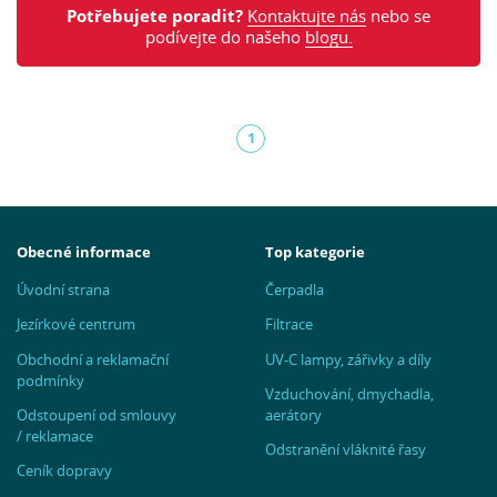
Potřebujete poradit?
Kontaktujte nás
nebo se
podívejte do našeho
blogu.
1
(aktuální)
Obecné informace
Top kategorie
Úvodní strana
Čerpadla
Jezírkové centrum
Filtrace
Obchodní a reklamační
UV-C lampy, zářivky a díly
podmínky
Vzduchování, dmychadla,
Odstoupení od smlouvy
aerátory
/ reklamace
Odstranění vláknité řasy
Ceník dopravy