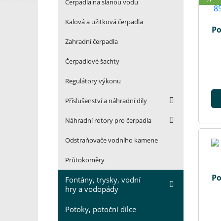
Čerpadla na slanou vodu
Kalová a užitková čerpadla
Po
Zahradní čerpadla
Čerpadlové šachty
Regulátory výkonu
Příslušenství a náhradní díly
Náhradní rotory pro čerpadla
Odstraňovače vodního kamene
Průtokoměry
Po
Fontány, trysky, vodní
hry a vodopády
Potoky, potoční dílce