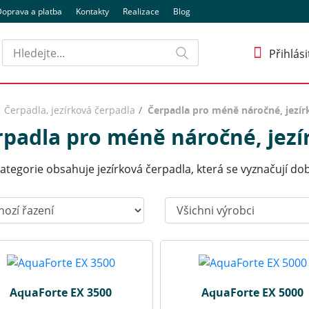
oprava a platba
Kontakty
Realizace
Blog
Hledat
Přihlási
Čerpadla, jezírková čerpadla
Čerpadla pro méně náročné, jezír
rpadla pro méně náročné, jezí
ategorie obsahuje jezírková čerpadla, která se vyznačují dob
t:
Výrobci:
AquaForte EX 3500
AquaForte EX 5000