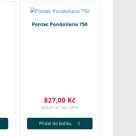
Pontec PondoVario 750
827,00 Kč
683,47 Kč bez DPH
Přidat do košíku