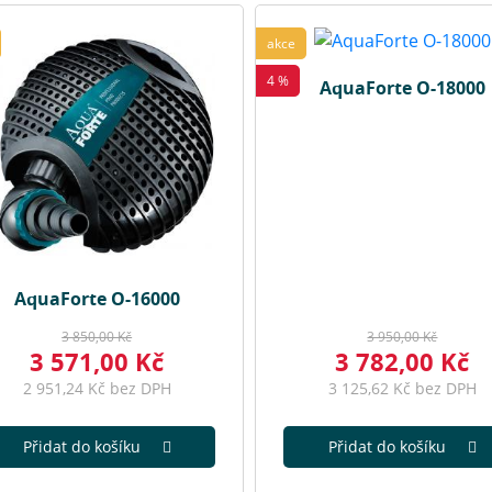
akce
4 %
AquaForte O-18000
AquaForte O-16000
3 850,00 Kč
3 950,00 Kč
3 571,00 Kč
3 782,00 Kč
2 951,24 Kč bez DPH
3 125,62 Kč bez DPH
Přidat do košíku
Přidat do košíku