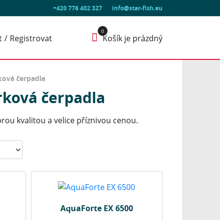
+420 776 402 327
info@star-fish.eu
t
Registrovat
Košík je prázdný
ková čerpadla
rková čerpadla
rou kvalitou a velice příznivou cenou.
AquaForte EX 6500