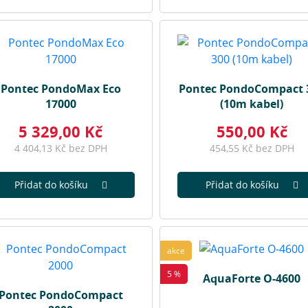
Pontec PondoMax Eco
Pontec PondoCompact 
17000
(10m kabel)
5 329,00 Kč
550,00 Kč
4 404,13 Kč bez DPH
454,55 Kč bez DPH
Přidat do košíku
Přidat do košíku
akce
5 %
AquaForte O-4600
Pontec PondoCompact