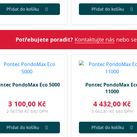
Přidat do košíku
Přidat do košíku
Potřebujete poradit?
Kontaktujte nás
nebo se
ntec PondoMax Eco 5000
Pontec PondoMax Ec
11000
3 100,00 Kč
4 432,00 Kč
2 561,98 Kč bez DPH
3 662,81 Kč bez DPH
Přidat do košíku
Přidat do košíku