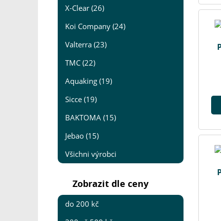
X-Clear (26)
Koi Company (24)
Valterra (23)
TMC (22)
Aquaking (19)
Sicce (19)
BAKTOMA (15)
Jebao (15)
Všichni výrobci
Zobrazit dle ceny
do 200 kč