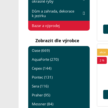
okrasné ryby
Dům a zahrada, dekorace
k jezírku
Bazar a výprodej
Zobrazit dle výrobce
Oase (669)
akce
AquaForte (270)
2 %
Cepex (144)
Pontec (131)
Sera (116)
Praher (95)
Messner (84)