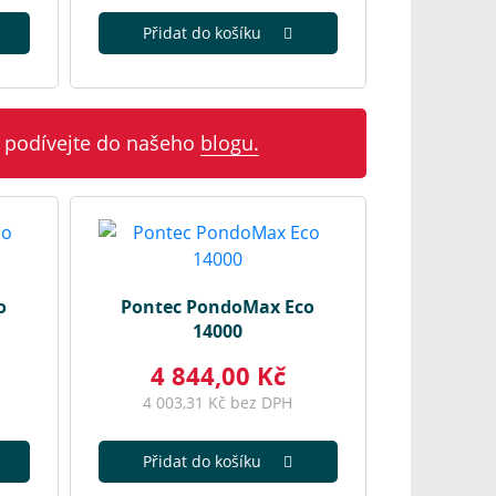
Přidat do košíku
 podívejte do našeho
blogu.
o
Pontec PondoMax Eco
14000
4 844,00 Kč
4 003,31 Kč bez DPH
Přidat do košíku