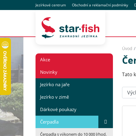
Jezírkové centrum
Obchodní
a reklamační
podmínky
D
Úvod
Če
Akce
Novinky
Tato k
Jezírko na jaře
Seřadi
Jezírko v zimě
Dárkové poukazy
Čerpadla
Čerpadla s výkonem do 10 000 l/hod.