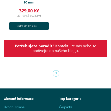
90 mm
329,00 Kč
271,90 Kč bez DPH
Přidat do košíku
Potřebujete poradit?
Kontaktujte nás
nebo se
podívejte do našeho
blogu.
1
(aktuální)
Obecné informace
Top kategorie
Úvodní strana
Čerpadla