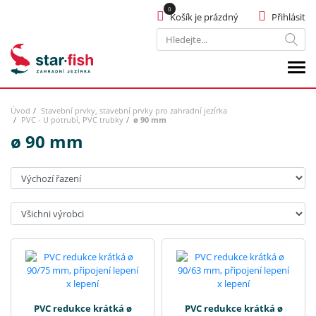
Košík je prázdný
Přihlásit
Hledat
Úvod
Stavební prvky, stavební prvky pro zahradní jezírka
PVC - U potrubí, PVC trubky
ø 90 mm
ø 90 mm
Seřadit:
Výrobci:
PVC redukce krátká ø
PVC redukce krátká ø