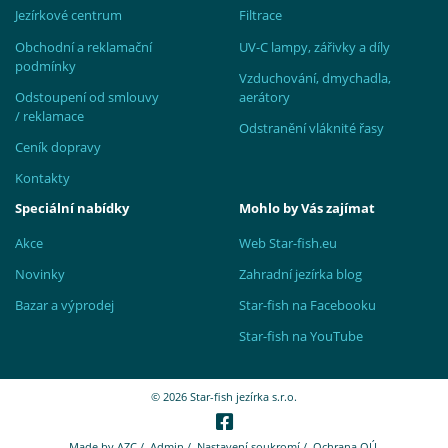
Jezírkové centrum
Filtrace
Obchodní a reklamační
UV-C lampy, zářivky a díly
podmínky
Vzduchování, dmychadla,
Odstoupení od smlouvy
aerátory
/ reklamace
Odstranění vláknité řasy
Ceník dopravy
Kontakty
Speciální nabídky
Mohlo by Vás zajímat
Akce
Web Star-fish.eu
Novinky
Zahradní jezírka blog
Bazar a výprodej
Star-fish na Facebooku
Star-fish na YouTube
© 2026 Star-fish jezírka s.r.o.
Made by
AZC
/
Admin
/
Nastavení soukromí
/
Ochrana OÚ.