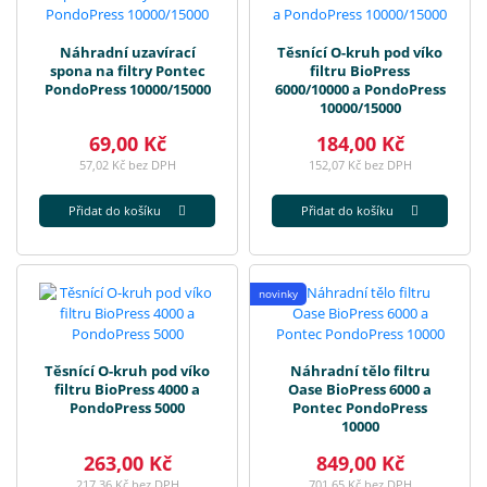
Náhradní uzavírací
Těsnící O-kruh pod víko
spona na filtry Pontec
filtru BioPress
PondoPress 10000/15000
6000/10000 a PondoPress
10000/15000
69,00 Kč
184,00 Kč
57,02 Kč bez DPH
152,07 Kč bez DPH
Přidat do košíku
Přidat do košíku
novinky
Těsnící O-kruh pod víko
Náhradní tělo filtru
filtru BioPress 4000 a
Oase BioPress 6000 a
PondoPress 5000
Pontec PondoPress
10000
263,00 Kč
849,00 Kč
217,36 Kč bez DPH
701,65 Kč bez DPH