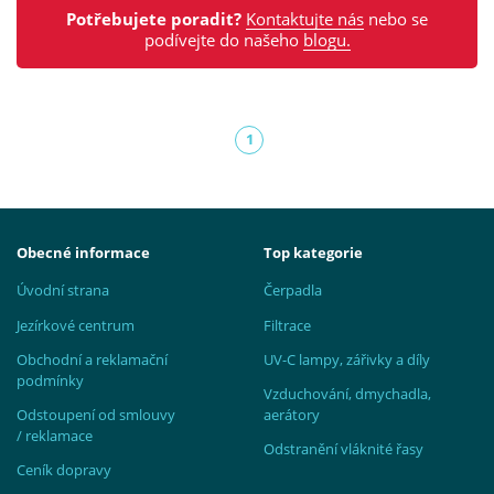
Potřebujete poradit?
Kontaktujte nás
nebo se
podívejte do našeho
blogu.
1
(aktuální)
Obecné informace
Top kategorie
Úvodní strana
Čerpadla
Jezírkové centrum
Filtrace
Obchodní a reklamační
UV-C lampy, zářivky a díly
podmínky
Vzduchování, dmychadla,
Odstoupení od smlouvy
aerátory
/ reklamace
Odstranění vláknité řasy
Ceník dopravy