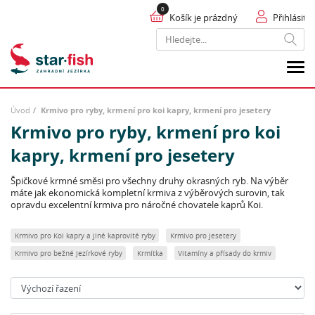
Košík je prázdný
Přihlásit
Hledat
Úvod
Krmivo pro ryby, krmení pro koi kapry, krmení pro jesetery
Krmivo pro ryby, krmení pro koi
kapry, krmení pro jesetery
Špičkové krmné směsi pro všechny druhy okrasných ryb. Na výběr
máte jak ekonomická kompletní krmiva z výběrových surovin, tak
opravdu excelentní krmiva pro náročné chovatele kaprů Koi.
Krmivo pro Koi kapry a jiné kaprovité ryby
Krmivo pro jesetery
Krmivo pro bežné jezírkové ryby
Krmítka
Vitamíny a přísady do krmiv
Seřadit: