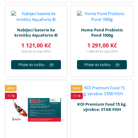
Nabíjecí baterie ke
Home Pond Probiotic
krmítku AquaForte 8l
Pond 1000g
1 121,00 Kč
1 291,00 Kč
926,45 Kč bez DPH
1 066,94 Kč bez DPH
Přidat do košíku
Přidat do košíku
akce
akce
11 %
11 %
KOI Premium Food 15 kg,
výrobce: STAR-FISH