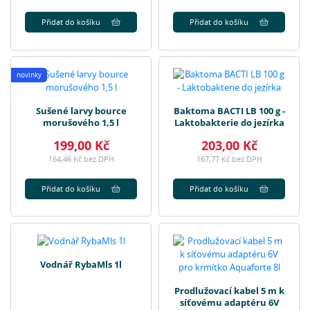
Přidat do košíku
Přidat do košíku
novinky
Sušené larvy bource
Baktoma BACTI LB 100 g -
morušového 1,5 l
Laktobakterie do jezírka
199,00 Kč
203,00 Kč
164,46 Kč bez DPH
167,77 Kč bez DPH
Přidat do košíku
Přidat do košíku
Vodnář RybaMls 1l
Prodlužovací kabel 5 m k
síťovému adaptéru 6V