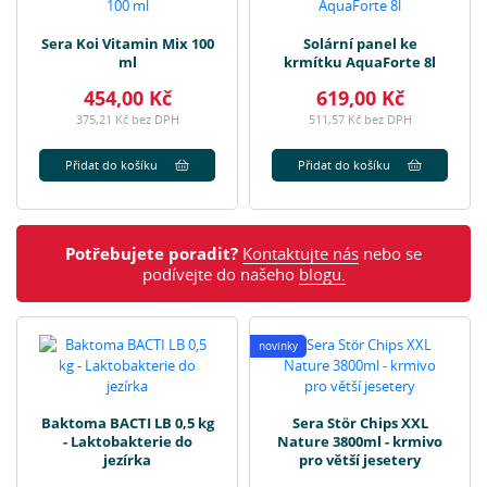
Sera Koi Vitamin Mix 100
Solární panel ke
ml
krmítku AquaForte 8l
454,00 Kč
619,00 Kč
375,21 Kč bez DPH
511,57 Kč bez DPH
Přidat do košíku
Přidat do košíku
Potřebujete poradit?
Kontaktujte nás
nebo se
podívejte do našeho
blogu.
novinky
Baktoma BACTI LB 0,5 kg
Sera Stör Chips XXL
- Laktobakterie do
Nature 3800ml - krmivo
jezírka
pro větší jesetery