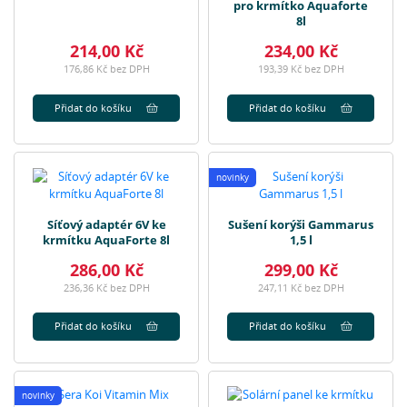
pro krmítko Aquaforte
8l
214,00 Kč
234,00 Kč
176,86 Kč bez DPH
193,39 Kč bez DPH
Přidat do košíku
Přidat do košíku
novinky
Síťový adaptér 6V ke
Sušení korýši Gammarus
krmítku AquaForte 8l
1,5 l
286,00 Kč
299,00 Kč
236,36 Kč bez DPH
247,11 Kč bez DPH
Přidat do košíku
Přidat do košíku
novinky