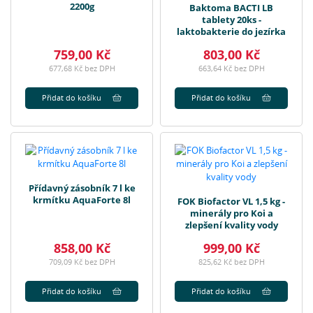
2200g
Baktoma BACTI LB
tablety 20ks -
laktobakterie do jezírka
759,00 Kč
803,00 Kč
677,68 Kč bez DPH
663,64 Kč bez DPH
Přidat do košíku
Přidat do košíku
Přídavný zásobník 7 l ke
krmítku AquaForte 8l
FOK Biofactor VL 1,5 kg -
minerály pro Koi a
zlepšení kvality vody
858,00 Kč
999,00 Kč
709,09 Kč bez DPH
825,62 Kč bez DPH
Přidat do košíku
Přidat do košíku