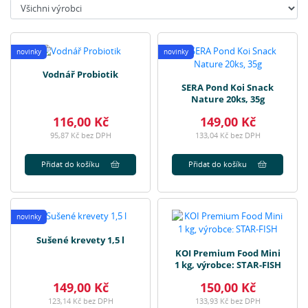
Výrobci:
novinky
novinky
Vodnář Probiotik
SERA Pond Koi Snack
Nature 20ks, 35g
116,00 Kč
149,00 Kč
95,87 Kč bez DPH
133,04 Kč bez DPH
Přidat do košíku
Přidat do košíku
novinky
Sušené krevety 1,5 l
KOI Premium Food Mini
1 kg, výrobce: STAR-FISH
149,00 Kč
150,00 Kč
123,14 Kč bez DPH
133,93 Kč bez DPH