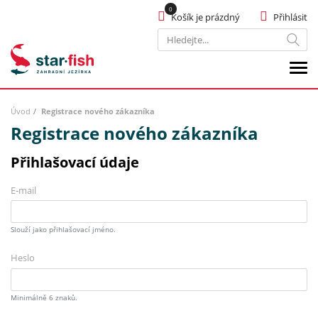
Košík je prázdný
Přihlásit
Hledat
Úvod
Registrace nového zákazníka
Registrace nového zákazníka
Přihlašovací údaje
E-mail
Slouží jako přihlašovací jméno.
Heslo
Minimálně 6 znaků.