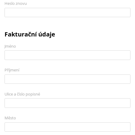
Heslo znovu
Fakturační údaje
Jméno
Příjmení
Ulice a číslo popisné
Město