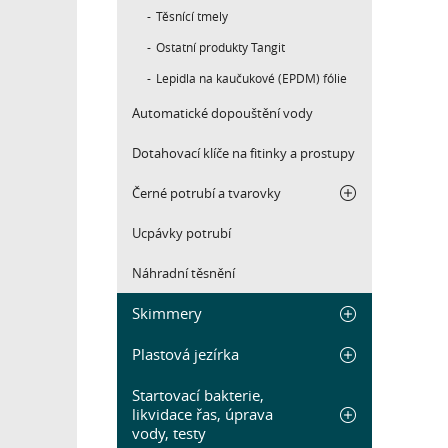
Těsnící tmely
Ostatní produkty Tangit
Lepidla na kaučukové (EPDM) fólie
Automatické dopouštění vody
Dotahovací klíče na fitinky a prostupy
Černé potrubí a tvarovky
Ucpávky potrubí
Náhradní těsnění
Skimmery
Plastová jezírka
Startovací bakterie,
likvidace řas, úprava
vody, testy