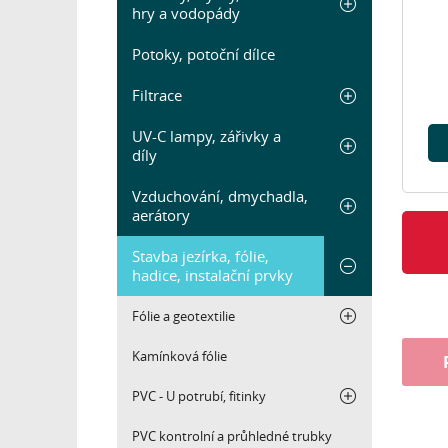
hry a vodopády
Potoky, potoční dílce
Filtrace
UV-C lampy, zářivky a
díly
Vzduchování, dmychadla,
aerátory
Stavba jezírka, fólie,
hadice, instalační prvky
Fólie a geotextilie
Kamínková fólie
PVC - U potrubí, fitinky
PVC kontrolní a průhledné trubky