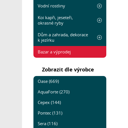
Vodní rostliny
Koi kapři, jeseteři,
okrasné ryby
Dům a zahrada, dekorace
k jezírku
Bazar a výprodej
Zobrazit dle výrobce
Oase (669)
AquaForte (270)
Cepex (144)
Pontec (131)
Sera (116)