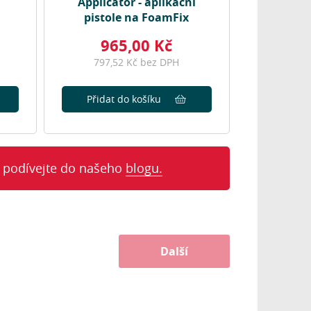
Applicator - aplikační
pistole na FoamFix
965,00 Kč
797,52 Kč bez DPH
Přidat do košíku
 podívejte do našeho
blogu.
Další