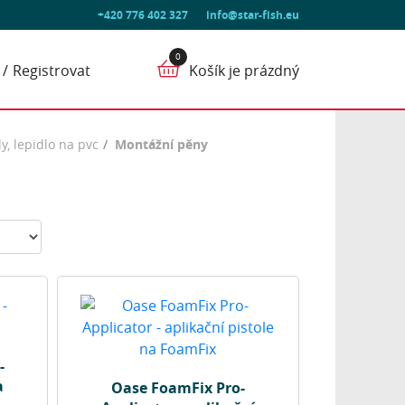
+420 776 402 327
info@star-fish.eu
Registrovat
Košík je prázdný
y, lepidlo na pvc
Montážní pěny
-
a
Oase FoamFix Pro-