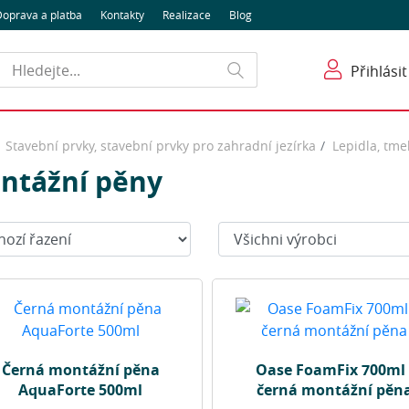
oprava a platba
Kontakty
Realizace
Blog
Hledat
Přihlásit
Stavební prvky, stavební prvky pro zahradní jezírka
Lepidla, tmel
ntážní pěny
t:
Výrobci:
Černá montážní pěna
Oase FoamFix 700ml 
AquaForte 500ml
černá montážní pěn