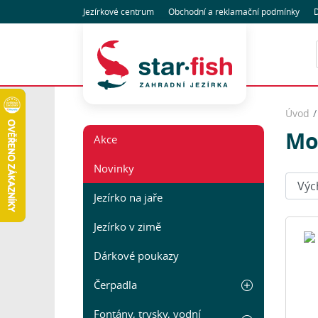
Jezírkové centrum
Obchodní
a reklamační
podmínky
D
Úvod
Mo
Akce
Novinky
Seřadi
Jezírko na jaře
Jezírko v zimě
Dárkové poukazy
Čerpadla
Fontány, trysky, vodní