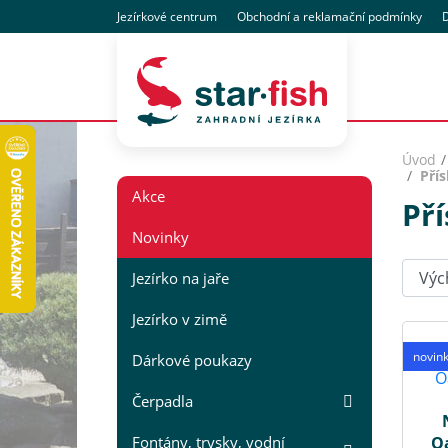
Jezírkové centrum
Obchodní
a reklamační
podmínky
D
Úvod
Přís
Akce
Pří
Novinky
Seřadi
Jezírko na jaře
Jezírko v zimě
novin
Dárkové poukazy
Čerpadla
Fontány, trysky, vodní
Oa