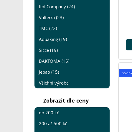
Koi Company (24)
Valterra (23)
TMC (22)
Aquaking (19)
Sicce (19)
BAKTOMA (15)
Jebao (15)
novin
Všichni výrobci
Zobrazit dle ceny
do 200 kč
200 až 500 kč