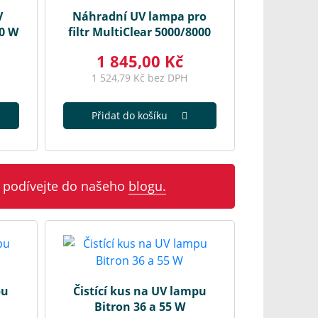
V
Náhradní UV lampa pro
10 W
filtr MultiClear 5000/8000
1 845,00 Kč
1 524,79 Kč bez DPH
Přidat do košíku
 podívejte do našeho
blogu.
pu
Čistící kus na UV lampu
Bitron 36 a 55 W