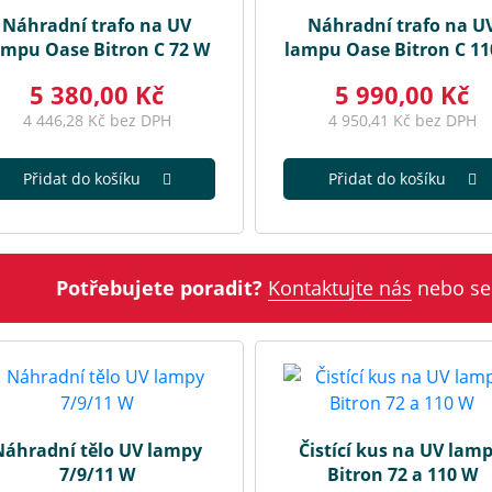
Náhradní trafo na UV
Náhradní trafo na U
ampu Oase Bitron C 72 W
lampu Oase Bitron C 1
5 380,00 Kč
5 990,00 Kč
4 446,28 Kč bez DPH
4 950,41 Kč bez DPH
Přidat do košíku
Přidat do košíku
Potřebujete poradit?
Kontaktujte nás
nebo se
Náhradní tělo UV lampy
Čistící kus na UV lam
7/9/11 W
Bitron 72 a 110 W