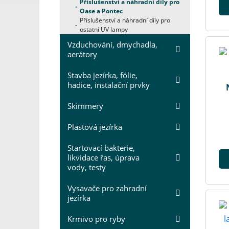
Příslušenství a náhradní díly pro
Oase a Pontec
Příslušenství a náhradní díly pro
ostatní UV lampy
Vzduchování, dmychadla,
aerátory
Stavba jezírka, fólie,
hadice, instalační prvky
Skimmery
Plastová jezírka
Startovací bakterie,
likvidace řas, úprava
vody, testy
Vysavače pro zahradní
jezírka
Krmivo pro ryby