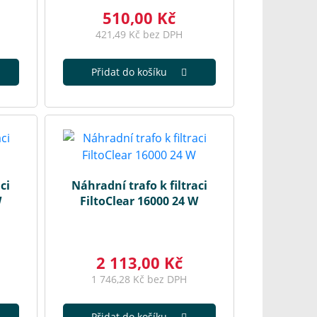
510,00 Kč
421,49 Kč bez DPH
Přidat do košíku
ci
Náhradní trafo k filtraci
W
FiltoClear 16000 24 W
2 113,00 Kč
1 746,28 Kč bez DPH
Přidat do košíku