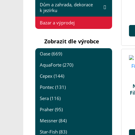
Dům a zahrada, dekorace
k jezírku
Bazar a výprodej
Zobrazit dle výrobce
Oase (669)
AquaForte (270)
Cepex (144)
N
Pontec (131)
Fi
Sera (116)
Praher (95)
Messner (84)
Star-Fish (83)