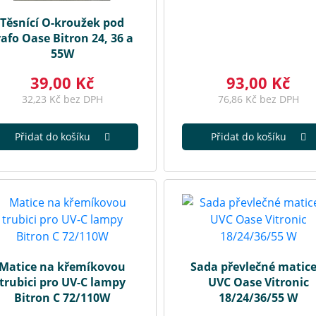
Těsnící O-kroužek pod
rafo Oase Bitron 24, 36 a
55W
39,00 Kč
93,00 Kč
32,23 Kč bez DPH
76,86 Kč bez DPH
Přidat do košíku
Přidat do košíku
Matice na křemíkovou
Sada převlečné matice
trubici pro UV-C lampy
UVC Oase Vitronic
Bitron C 72/110W
18/24/36/55 W