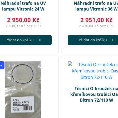
Náhradní trafo na UV
Náhradní trafo na U
lampu Vitronic 24 W
lampu Vitronic 36 W
2 950,00 Kč
2 951,00 Kč
2 438,02 Kč bez DPH
2 438,84 Kč bez DPH
Přidat do košíku
Přidat do košíku
ky
Těsnící O-kroužek n
křemíkovou trubici O
Bitron 72/110 W