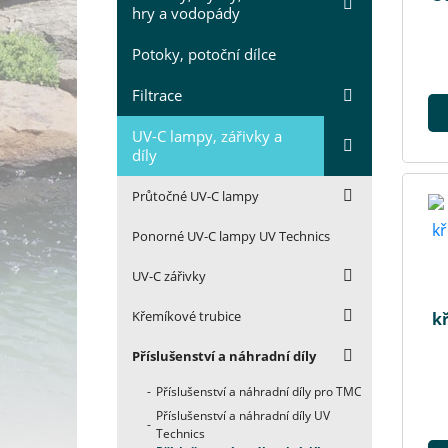
hry a vodopády
Potoky, potoční dílce
Filtrace
UV-C lampy, zářivky a
díly
Průtočné UV-C lampy
Ponorné UV-C lampy UV Technics
UV-C zářivky
Křemíkové trubice
kř
Příslušenství a náhradní díly
Příslušenství a náhradní díly pro TMC
Příslušenství a náhradní díly UV
Technics