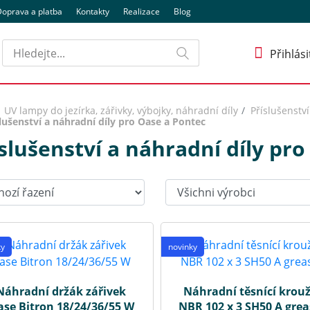
oprava a platba
Kontakty
Realizace
Blog
Hledat
Přihlási
UV lampy do jezírka, zářivky, výbojky, náhradní díly
Příslušenstv
lušenství a náhradní díly pro Oase a Pontec
slušenství a náhradní díly pr
t:
Výrobci:
ky
novinky
Náhradní držák zářivek
Náhradní těsnící krou
se Bitron 18/24/36/55 W
NBR 102 x 3 SH50 A gre