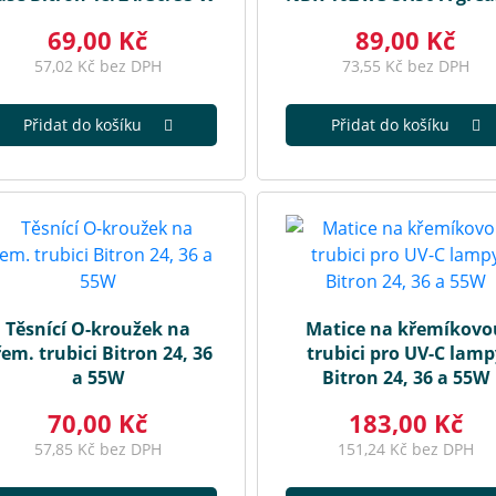
69,00 Kč
89,00 Kč
57,02 Kč bez DPH
73,55 Kč bez DPH
Přidat do košíku
Přidat do košíku
Těsnící O-kroužek na
Matice na křemíkovo
em. trubici Bitron 24, 36
trubici pro UV-C lamp
a 55W
Bitron 24, 36 a 55W
70,00 Kč
183,00 Kč
57,85 Kč bez DPH
151,24 Kč bez DPH