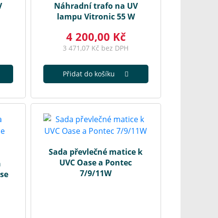
V
Náhradní trafo na UV
lampu Vitronic 55 W
4 200,00 Kč
3 471,07 Kč bez DPH
Přidat do košíku
Sada převlečné matice k
UVC Oase a Pontec
a
7/9/11W
ase