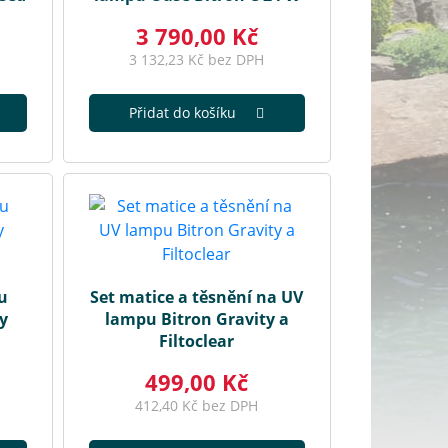
3 790,00 Kč
3 132,23 Kč bez DPH
Přidat do košíku
u
Set matice a těsnění na UV
y
lampu Bitron Gravity a
Filtoclear
499,00 Kč
412,40 Kč bez DPH