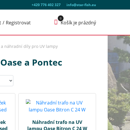
+420 776 402 327
info@star-fish.eu
t
Registrovat
Košík je prázdný
í a náhradní díly pro UV lampy
o Oase a Pontec
žek
Náhradní trafo na UV
ased
lampu Oase Bitron C 24 W