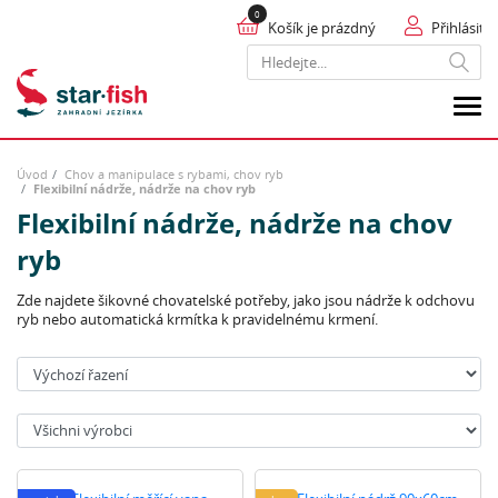
Košík je prázdný
Přihlásit
Hledat
Úvod
Chov a manipulace s rybami, chov ryb
Flexibilní nádrže, nádrže na chov ryb
Flexibilní nádrže, nádrže na chov
ryb
Zde najdete šikovné chovatelské potřeby, jako jsou nádrže k odchovu
ryb nebo automatická krmítka k pravidelnému krmení.
Seřadit:
Výrobci: