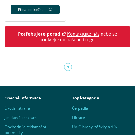
Přidat do košíku
Potřebujete poradit?
Kontaktujte nás
nebo se
podívejte do našeho
blogu.
1
(aktuální)
Obecné informace
Top kategorie
Úvodní strana
Čerpadla
Jezírkové centrum
Filtrace
Obchodní a reklamační
UV-C lampy, zářivky a díly
podmínky