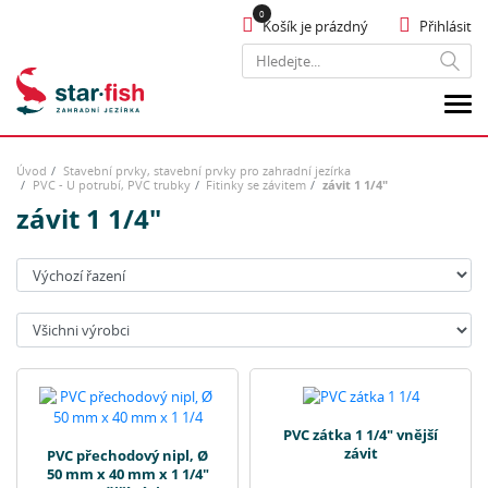
Košík je prázdný
Přihlásit
Hledat
Úvod
Stavební prvky, stavební prvky pro zahradní jezírka
PVC - U potrubí, PVC trubky
Fitinky se závitem
závit 1 1/4"
závit 1 1/4"
Seřadit:
Výrobci:
PVC zátka 1 1/4" vnější
závit
PVC přechodový nipl, Ø
50 mm x 40 mm x 1 1/4"