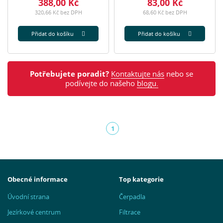
388,00 Kč
83,00 Kč
320,66 Kč bez DPH
68,60 Kč bez DPH
Přidat do košíku
Přidat do košíku
Potřebujete poradit?
Kontaktujte nás
nebo se
podívejte do našeho
blogu.
1
(aktuální)
Obecné informace
Top kategorie
Úvodní strana
Čerpadla
Jezírkové centrum
Filtrace