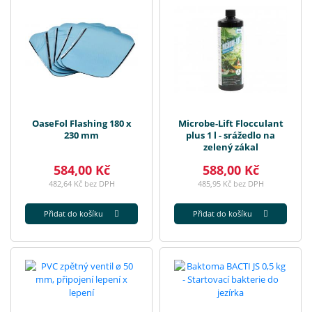
OaseFol Flashing 180 x
Microbe-Lift Flocculant
230 mm
plus 1 l - srážedlo na
zelený zákal
584,00 Kč
588,00 Kč
482,64 Kč bez DPH
485,95 Kč bez DPH
Přidat do košíku
Přidat do košíku