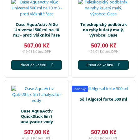
Oase AquaActiv AlGo
Teleskopický podběrák
Universal 500 ml na 10
na ryby kulatý malý,
m3 - proti vláknité řase
výrobce: Oase
507,00 Kč
507,00 Kč
419,01 Kč bez DPH
419,01 Kč bez DPH
Přidat do košíku
Přidat do košíku
novinky
Söll Algosol forte 500 ml
Oase AquaActiv
QuickStick 6in1
analyzátor vody
507,00 Kč
507,00 Kč
419,01 Kč bez DPH
419,01 Kč bez DPH