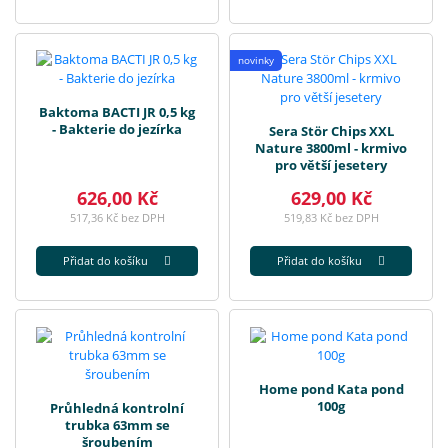
novinky
Baktoma BACTI JR 0,5 kg
- Bakterie do jezírka
Sera Stör Chips XXL
Nature 3800ml - krmivo
pro větší jesetery
626,00 Kč
629,00 Kč
517,36 Kč bez DPH
519,83 Kč bez DPH
Přidat do košíku
Přidat do košíku
Home pond Kata pond
100g
Průhledná kontrolní
trubka 63mm se
šroubením