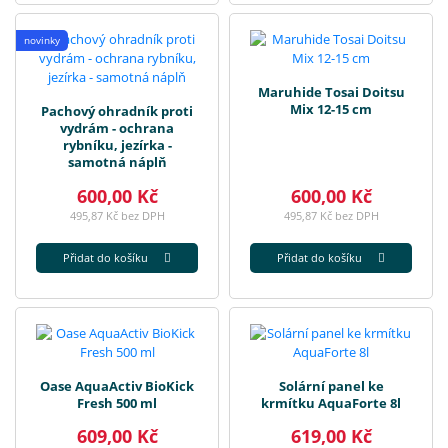
novinky
Maruhide Tosai Doitsu
Mix 12-15 cm
Pachový ohradník proti
vydrám - ochrana
rybníku, jezírka -
samotná náplň
600,00 Kč
600,00 Kč
495,87 Kč bez DPH
495,87 Kč bez DPH
Přidat do košíku
Přidat do košíku
Oase AquaActiv BioKick
Solární panel ke
Fresh 500 ml
krmítku AquaForte 8l
609,00 Kč
619,00 Kč