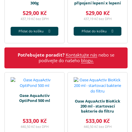
300g
připojení lepení x lepení
529,00 Kč
529,00 Kč
437,19 Kč bez DPH
437,19 Kč bez DPH
Přidat do košíku
Přidat do košíku
Potřebujete poradit?
Kontaktujte nás
nebo se
podívejte do našeho
blogu.
Oase AquaActiv
OptiPond 500 ml
Oase AquaActiv BioKick
200 ml - startovací
bakterie do filtru
533,00 Kč
533,00 Kč
440,50 Kč bez DPH
440,50 Kč bez DPH