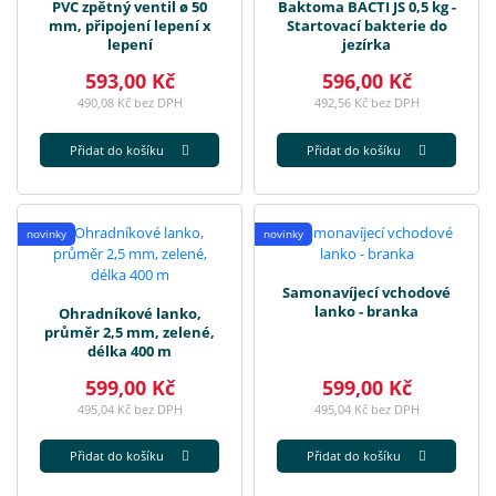
PVC zpětný ventil ø 50
Baktoma BACTI JS 0,5 kg -
mm, připojení lepení x
Startovací bakterie do
lepení
jezírka
593,00 Kč
596,00 Kč
490,08 Kč bez DPH
492,56 Kč bez DPH
Přidat do košíku
Přidat do košíku
novinky
novinky
Samonavíjecí vchodové
lanko - branka
Ohradníkové lanko,
průměr 2,5 mm, zelené,
délka 400 m
599,00 Kč
599,00 Kč
495,04 Kč bez DPH
495,04 Kč bez DPH
Přidat do košíku
Přidat do košíku