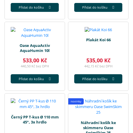
Přidat do košíku
Přidat do košíku
Plakát Koi 66
Oase AquaActiv
AquaHumin 10l
533,00 Kč
535,00 Kč
440,50 Kč bez DPH
442,15 Kč bez DPH
Přidat do košíku
Přidat do košíku
novinky
Černý PP T-kus Ø 110 mm
45°, 3x hrdlo
Náhradní košík ke
skimmeru Oase
SwimSkim 25