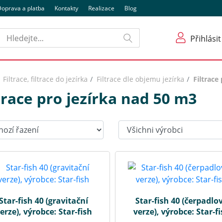
oprava a platba
Kontakty
Realizace
Blog
Hledat
Přihlásit
Filtrace, filtrace do jezírka
Filtrace dle objemu jezírka
Filtrace
trace pro jezírka nad 50 m3
t:
Výrobci:
Star-fish 40 (gravitační
Star-fish 40 (čerpadlo
erze), výrobce: Star-fish
verze), výrobce: Star-f