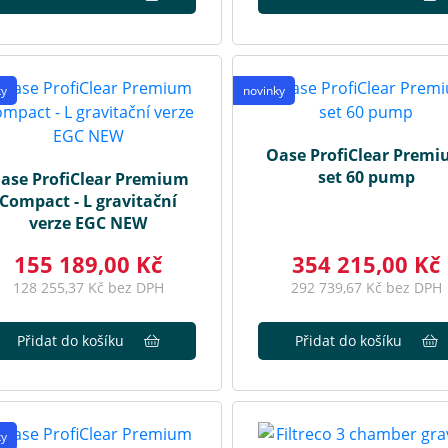
ky
novinky
Oase ProfiClear Prem
set 60 pump
ase ProfiClear Premium
Compact - L gravitační
verze EGC NEW
155 189,00 Kč
354 215,00 Kč
128 255,37 Kč bez DPH
292 739,67 Kč bez DPH
Přidat do košíku
Přidat do košíku
ky