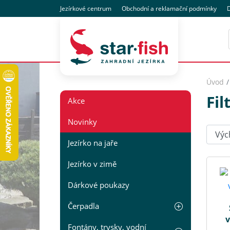
Jezírkové centrum
Obchodní
a reklamační
podmínky
D
Úvod
Fil
Akce
Novinky
Seřadi
Jezírko na jaře
Jezírko v zimě
Dárkové poukazy
Čerpadla
v
Fontány, trysky, vodní