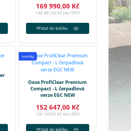
169 990,00 Kč
140 487,60 Kč bez DPH
Přidat do košíku
novinky
ter
Oase ProfiClear Premium
Compact - L čerpadlová
verze EGC NEW
152 647,00 Kč
126 154,55 Kč bez DPH
Přidat do košíku