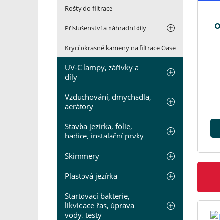
Rošty do filtrace
O
Příslušenství a náhradní díly
Krycí okrasné kameny na filtrace Oase
UV-C lampy, zářivky a
díly
Vzduchování, dmychadla,
aerátory
Stavba jezírka, fólie,
hadice, instalační prvky
Skimmery
Plastová jezírka
Startovací bakterie,
likvidace řas, úprava
vody, testy