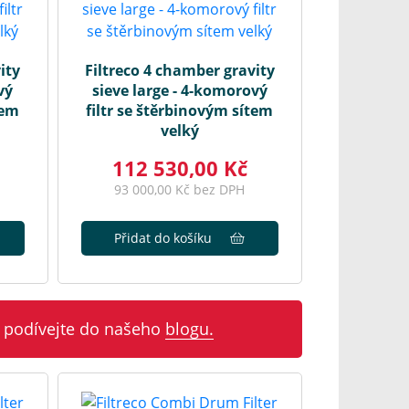
ity
Filtreco 4 chamber gravity
vý
sieve large - 4-komorový
tem
filtr se štěrbinovým sítem
velký
112 530,00 Kč
93 000,00 Kč bez DPH
Přidat do košíku
 podívejte do našeho
blogu.