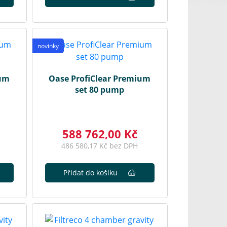
novinky
ium
Oase ProfiClear Premium
set 80 pump
588 762,00 Kč
486 580,17 Kč bez DPH
Přidat do košíku