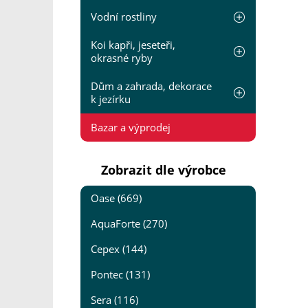
Vodní rostliny
Koi kapři, jeseteři,
okrasné ryby
Dům a zahrada, dekorace
k jezírku
Bazar a výprodej
Zobrazit dle výrobce
Oase (669)
AquaForte (270)
Cepex (144)
Pontec (131)
Sera (116)