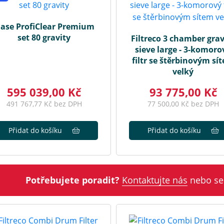
ase ProfiClear Premium
set 80 gravity
Filtreco 3 chamber grav
sieve large - 3-komoro
filtr se štěrbinovým sí
velký
595 039,00 Kč
93 775,00 Kč
491 767,77 Kč bez DPH
77 500,00 Kč bez DPH
Přidat do košíku
Přidat do košíku
Potřebujete poradit?
Kontaktujte nás
nebo se