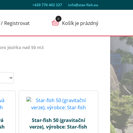
+420 776 402 327
info@star-fish.eu
Registrovat
Košík je prázdný
 pro jezírka nad 50 m3
vá
Star-fish 50 (gravitační
ish
verze), výrobce: Star-fish