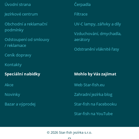
Úvodní strana
Čerpadla
Jezírkové centrum
Filtrace
Obchodní a reklamační
UV-C lampy, zářivky a díly
podmínky
Vzduchování, dmychadla,
Odstoupení od smlouvy
aerátory
/ reklamace
Odstranění vláknité řasy
Ceník dopravy
Kontakty
Speciální nabídky
Mohlo by Vás zajímat
Akce
Web Star-fish.eu
Novinky
Zahradní jezírka blog
Bazar a výprodej
Star-fish na Facebooku
Star-fish na YouTube
© 2026 Star-fish jezírka s.r.o.