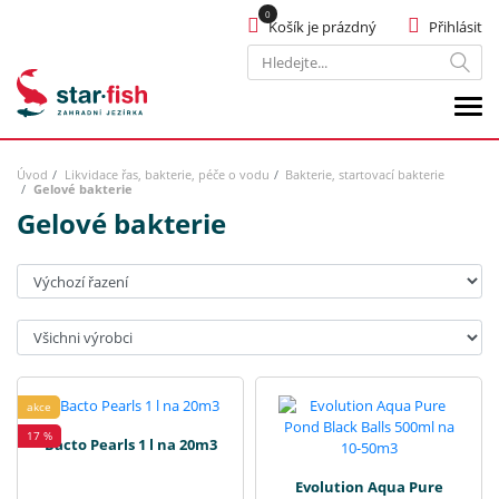
Košík je prázdný
Přihlásit
Hledat
Úvod
Likvidace řas, bakterie, péče o vodu
Bakterie, startovací bakterie
Gelové bakterie
Gelové bakterie
Seřadit:
Výrobci:
akce
17 %
Bacto Pearls 1 l na 20m3
Evolution Aqua Pure