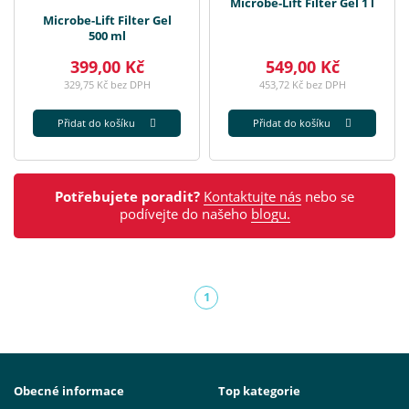
Microbe-Lift Filter Gel 1 l
Microbe-Lift Filter Gel
500 ml
399,00 Kč
549,00 Kč
329,75 Kč bez DPH
453,72 Kč bez DPH
Přidat do košíku
Přidat do košíku
Potřebujete poradit?
Kontaktujte nás
nebo se
podívejte do našeho
blogu.
1
(aktuální)
Obecné informace
Top kategorie