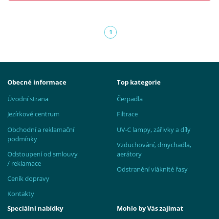
1
(aktuální)
Obecné informace
Top kategorie
Úvodní strana
Čerpadla
Jezírkové centrum
Filtrace
Obchodní a reklamační
UV-C lampy, zářivky a díly
podmínky
Vzduchování, dmychadla,
Odstoupení od smlouvy
aerátory
/ reklamace
Odstranění vláknité řasy
Ceník dopravy
Kontakty
Speciální nabídky
Mohlo by Vás zajímat