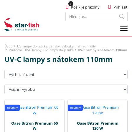
Košík je prázdný
Přihlásit
Hledat
Úvod
UV lampy do jezírka, zářivky, výbojky, náhradní díly
Průtočné UV-C lampy, UV lampy do jezírka
UV-C lampy s nátokem 110mm
UV-C lampy s nátokem 110mm
Seřadit:
Výrobci:
novinky
novinky
Oase Bitron Premium 60
Oase Bitron Premium
W
120 W