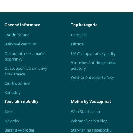
Obecné informace
Top kategorie
Úvodní strana
Čerpadla
Jezírkové centrum
Filtrace
Obchodní a reklamační
UV-C lampy, zářivky a díly
podmínky
Vzduchování, dmychadla,
Odstoupení od smlouvy
aerátory
/ reklamace
Odstranění vláknité řasy
Ceník dopravy
Kontakty
Speciální nabídky
Mohlo by Vás zajímat
Akce
Web Star-fish.eu
Novinky
Zahradní jezírka blog
Bazar a výprodej
Star-fish na Facebooku