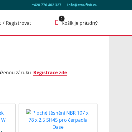
+420 776 402 327
info@star-fish.eu
t
Registrovat
Košík je prázdný
ouženou záruku.
Registrace zde
.