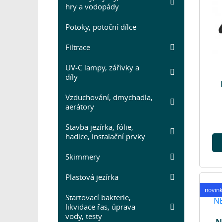
hry a vodopády
Potoky, potoční dílce
Filtrace
UV-C lampy, zářivky a
díly
Vzduchování, dmychadla,
aerátory
Stavba jezírka, fólie,
hadice, instalační prvky
Skimmery
Plastová jezírka
novin
Startovací bakterie,
likvidace řas, úprava
vody, testy