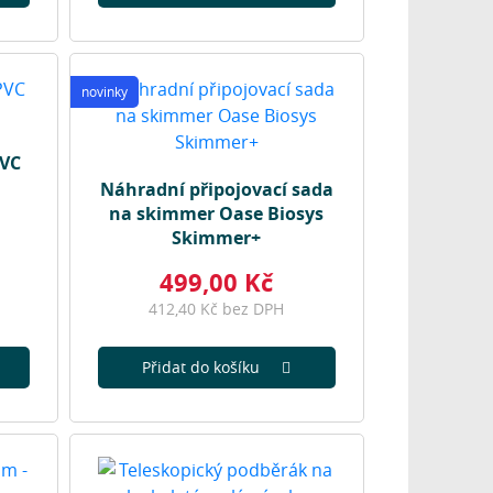
novinky
PVC
Náhradní připojovací sada
na skimmer Oase Biosys
Skimmer+
499,00 Kč
412,40 Kč bez DPH
Přidat do košíku