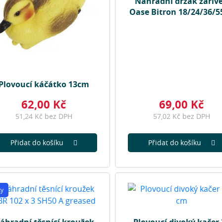
Náhradní držák zářiv
Oase Bitron 18/24/36/5
Plovoucí káčátko 13cm
62,00 Kč
69,00 Kč
51,24 Kč bez DPH
57,02 Kč bez DPH
Přidat do košíku
Přidat do košíku
ky