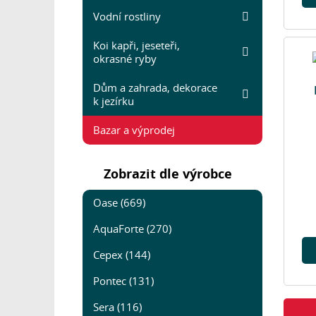
Vodní rostliny
Koi kapři, jeseteři,
okrasné ryby
Dům a zahrada, dekorace
k jezírku
Bazar a výprodej
Zobrazit dle výrobce
Oase (669)
AquaForte (270)
Cepex (144)
Pontec (131)
Sera (116)