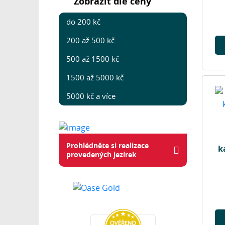
Zobrazit dle ceny
do 200 kč
200 až 500 kč
500 až 1500 kč
1500 až 5000 kč
5000 kč a více
Prohlédněte si realizace
k
provedených jezírek