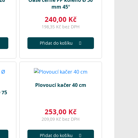
26
Oase černé PP koleno Ø 50
mm 45°
240,00 Kč
198,35 Kč bez DPH
Přidat do košíku
Plovoucí kačer 40 cm
 75
253,00 Kč
209,09 Kč bez DPH
Přidat do košíku