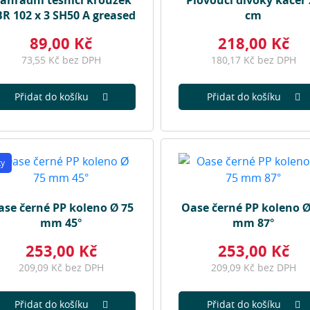
áhradní těsnící kroužek
Plovoucí divoký kačer 
R 102 x 3 SH50 A greased
cm
89,00 Kč
218,00 Kč
73,55 Kč bez DPH
180,17 Kč bez DPH
Přidat do košíku
Přidat do košíku
ky
ase černé PP koleno Ø 75
Oase černé PP koleno Ø
mm 45°
mm 87°
253,00 Kč
253,00 Kč
209,09 Kč bez DPH
209,09 Kč bez DPH
Přidat do košíku
Přidat do košíku