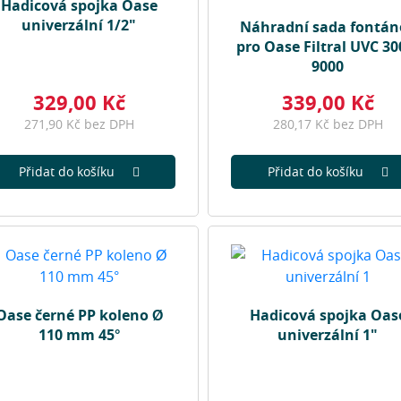
Hadicová spojka Oase
univerzální 1/2"
Náhradní sada fontán
pro Oase Filtral UVC 30
9000
329,00 Kč
339,00 Kč
271,90 Kč bez DPH
280,17 Kč bez DPH
Přidat do košíku
Přidat do košíku
Oase černé PP koleno Ø
Hadicová spojka Oas
110 mm 45°
univerzální 1"