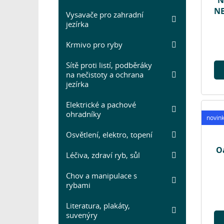
N
NB
Vysavače pro zahradní
jezírka
Krmivo pro ryby
Sítě proti listí, podběráky
na nečistoty a ochrana
jezírka
Elektrické a pachové
ohradníky
novin
Osvětlení, elektro, topení
O
Léčiva, zdraví ryb, sůl
Chov a manipulace s
rybami
Literatura, plakáty,
suvenýry