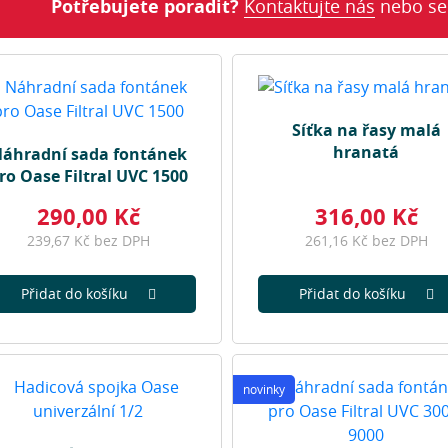
Potřebujete poradit?
Kontaktujte nás
nebo se
Síťka na řasy malá
hranatá
áhradní sada fontánek
ro Oase Filtral UVC 1500
290,00 Kč
316,00 Kč
239,67 Kč bez DPH
261,16 Kč bez DPH
Přidat do košíku
Přidat do košíku
novinky