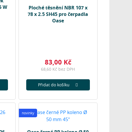
ek
5 W
Ploché těsnění NBR 107 x
78 x 2.5 SH45 pro čerpadla
Oase
83,00 Kč
68,60 Kč bez DPH
Přidat do košíku
novinky