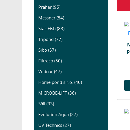
Praher (95)
Messner (84)
Star-Fish (83)
Tripond (77)
N
Sibo (57)
p
Filtreco (50)
Vodnář (47)
Home pond s.r.o. (40)
MICROBE-LIFT (36)
Söll (33)
Evolution Aqua (27)
UV Technics (27)