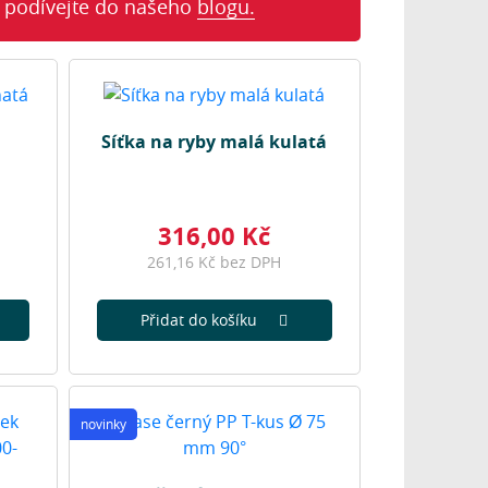
 podívejte do našeho
blogu.
Síťka na ryby malá kulatá
316,00 Kč
261,16 Kč bez DPH
Přidat do košíku
novinky