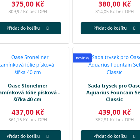
375,00 Kč
380,00 Kč
309,92 Kč bez DPH
314,05 Kč bez DPH
Přidat do košíku
Přidat do košíku
novinky
Oase Stoneliner
Sada trysek pro Oas
amínková fólie písková -
Aquarius Fountain Se
šířka 40 cm
Classic
437,00 Kč
439,00 Kč
361,16 Kč bez DPH
362,81 Kč bez DPH
Přidat do košíku
Přidat do košíku