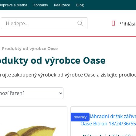
oprava a platba
Kontakty
Realizace
Blog
Hledat
Přihlási
Produkty od výrobce Oase
odukty od výrobce Oase
trujte zakoupený výrobek od výrobce Oase a získejte prodl
t:
novinky