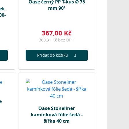
Oase černý PP T-kus Ø 75
mm 90°
ek
00-
367,00 Kč
303,31 Kč bez DPH
Přidat do košíku
e
Oase Stoneliner
kamínková fólie šedá -
šířka 40 cm