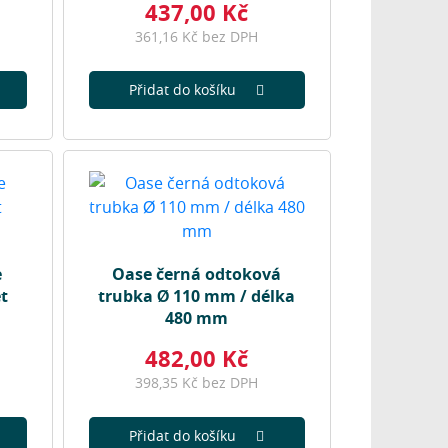
437,00 Kč
361,16 Kč bez DPH
Přidat do košíku
e
Oase černá odtoková
t
trubka Ø 110 mm / délka
480 mm
482,00 Kč
398,35 Kč bez DPH
Přidat do košíku