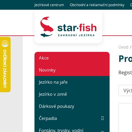
Jezírkové centrum
Obchodní
a reklamační
podmínky
D
Úvod
Pr
Akce
Novinky
Regis
Jezírko na jaře
Seřadi
Jezírko v zimě
Dárkové poukazy
Čerpadla
Fontány, trysky, vodní