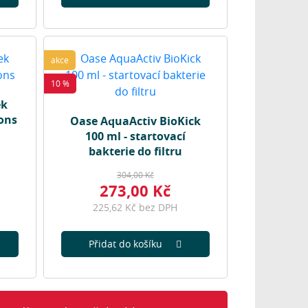
akce
10 %
ek
sons
Oase AquaActiv BioKick
100 ml - startovací
bakterie do filtru
304,00 Kč
273,00 Kč
225,62 Kč bez DPH
Přidat do košíku