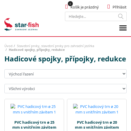
Košík je prázdný
Přihlásit
Hledat
Úvod
Stavební prvky, stavební prvky pro zahradní jezírka
Hadicové spojky, přípojky, redukce
Hadicové spojky, přípojky, redukce
Seřadit:
Výrobci:
PVC hadicový trn ø 25
PVC hadicový trn ø 20
mm s vnitřním závitem
mm s vnitřním závitem