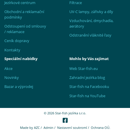
Jezírkové centrum
Filtrace
Obchodní a reklamační
UV-C lampy, zářivky a díly
podmínky
Vzduchování, dmychadla,
Odstoupení od smlouvy
aerátory
/ reklamace
Odstranění vláknité řasy
Ceník dopravy
Kontakty
Speciální nabídky
Mohlo by Vás zajímat
Akce
Web Star-fish.eu
Novinky
Zahradní jezírka blog
Bazar a výprodej
Star-fish na Facebooku
Star-fish na YouTube
© 2026 Star-fish jezírka s.r.o.
Made by
AZC
/
Admin
/
Nastavení soukromí
/
Ochrana OÚ.