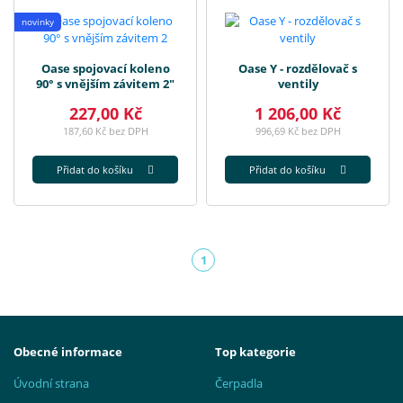
novinky
Oase spojovací koleno
Oase Y - rozdělovač s
90° s vnějším závitem 2"
ventily
227,00 Kč
1 206,00 Kč
187,60 Kč bez DPH
996,69 Kč bez DPH
Přidat do košíku
Přidat do košíku
1
(aktuální)
Obecné informace
Top kategorie
Úvodní strana
Čerpadla