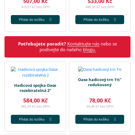
507,00 Kč
533,00 Kč
419,01 Kč bez DPH
440,50 Kč bez DPH
Přidat do košíku
Přidat do košíku
Potřebujete poradit?
Kontaktujte nás
nebo se
podívejte do našeho
blogu.
Oase hadicový trn 1½"
redukovaný
Hadicová spojka Oase
rozebiratelná 2"
584,00 Kč
78,00 Kč
482,64 Kč bez DPH
64,46 Kč bez DPH
Přidat do košíku
Přidat do košíku