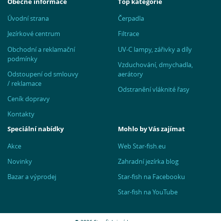
Obecné informace
Top kategorie
Úvodní strana
Čerpadla
Jezírkové centrum
Filtrace
Obchodní a reklamační
UV-C lampy, zářivky a díly
podmínky
Vzduchování, dmychadla,
Odstoupení od smlouvy
aerátory
/ reklamace
Odstranění vláknité řasy
Ceník dopravy
Kontakty
Speciální nabídky
Mohlo by Vás zajímat
Akce
Web Star-fish.eu
Novinky
Zahradní jezírka blog
Bazar a výprodej
Star-fish na Facebooku
Star-fish na YouTube