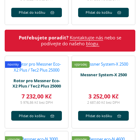
Přidat do košíku
Přidat do košíku
Potřebujete poradit?
Kontaktujte nás
nebo se
podívejte do našeho
blogu.
novinky
výprodej
Messner System-X 2500
Rotor pro Messner Eco-
X2 Plus / Tec2 Plus 25000
7 232,00 Kč
3 252,00 Kč
5 976,86 Kč bez DPH
2 687,60 Kč bez DPH
Přidat do košíku
Přidat do košíku
výprodej
výprodej