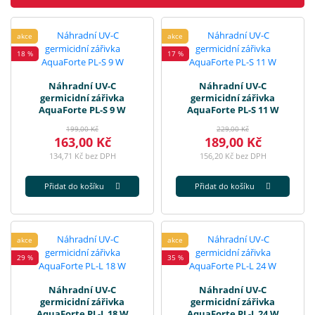
akce
akce
18 %
17 %
Náhradní UV-C
Náhradní UV-C
germicidní zářivka
germicidní zářivka
AquaForte PL-S 9 W
AquaForte PL-S 11 W
199,00 Kč
229,00 Kč
163,00 Kč
189,00 Kč
134,71 Kč bez DPH
156,20 Kč bez DPH
Přidat do košíku
Přidat do košíku
akce
akce
29 %
35 %
Náhradní UV-C
Náhradní UV-C
germicidní zářivka
germicidní zářivka
AquaForte PL-L 18 W
AquaForte PL-L 24 W