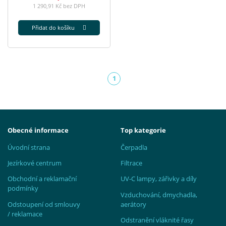
1 290,91 Kč bez DPH
Přidat do košíku
1
(aktuální)
Obecné informace
Top kategorie
Úvodní strana
Čerpadla
Jezírkové centrum
Filtrace
Obchodní a reklamační
UV-C lampy, zářivky a díly
podmínky
Vzduchování, dmychadla,
Odstoupení od smlouvy
aerátory
/ reklamace
Odstranění vláknité řasy