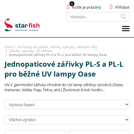
Košík je prázdný
Přihlásit
Hledat
Úvod
UV lampy do jezírka, zářivky, výbojky, náhradní díly
Zářivky, výbojky, UV zářivka
Jednopaticové zářivky PL-S a PL-L pro běžné UV lampy Oase
Jednopaticové zářivky PL-S a PL-L
pro běžné UV lampy Oase
UV-C germicidní zářivky vhodné do UV lamp většiny výrobců (Oase,
Heissner, Velda, Fiap, Tetra, atd.) Životnost 8 tisíc hodin...
Seřadit:
Výrobci: