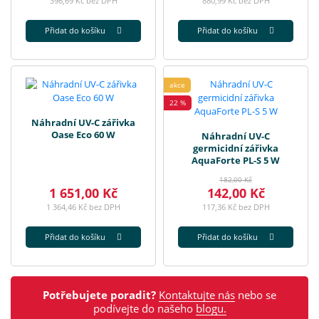
396,69 Kč bez DPH
880,99 Kč bez DPH
Přidat do košíku
Přidat do košíku
akce
22 %
Náhradní UV-C zářivka
Oase Eco 60 W
Náhradní UV-C
germicidní zářivka
AquaForte PL-S 5 W
182,00 Kč
1 651,00 Kč
142,00 Kč
1 364,46 Kč bez DPH
117,36 Kč bez DPH
Přidat do košíku
Přidat do košíku
Potřebujete poradit?
Kontaktujte nás
nebo se
podívejte do našeho
blogu.