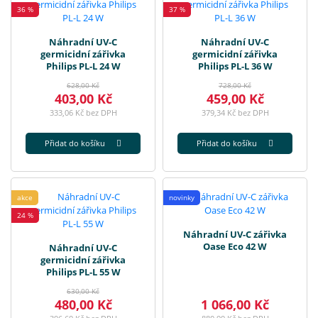
36 %
37 %
Náhradní UV-C
Náhradní UV-C
germicidní zářivka
germicidní zářivka
Philips PL-L 24 W
Philips PL-L 36 W
628,00 Kč
728,00 Kč
403,00 Kč
459,00 Kč
333,06 Kč bez DPH
379,34 Kč bez DPH
Přidat do košíku
Přidat do košíku
akce
novinky
24 %
Náhradní UV-C zářivka
Oase Eco 42 W
Náhradní UV-C
germicidní zářivka
Philips PL-L 55 W
630,00 Kč
480,00 Kč
1 066,00 Kč