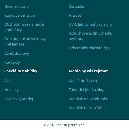
Úvodní strana
Čerpadla
Jezírkové centrum
Filtrace
Obchodní a reklamační
UV-C lampy, zářivky a díly
podmínky
Vzduchování, dmychadla,
Odstoupení od smlouvy
aerátory
/ reklamace
Odstranění vláknité řasy
Ceník dopravy
Kontakty
Speciální nabídky
Mohlo by Vás zajímat
Akce
Web Star-fish.eu
Novinky
Zahradní jezírka blog
Bazar a výprodej
Star-fish na Facebooku
Star-fish na YouTube
© 2026 Star-fish jezírka s.r.o.