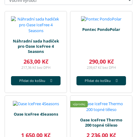
Pontec PondoPolar
Náhradní sada hadiček
pro Oase IceFree 4
Seasons
263,00 Kč
290,00 Kč
217,36 Kč bez DPH
239,67 Kč bez DPH
Přidat do košíku
Přidat do košíku
výprodej
Oase IceFree 4Seasons
Oase IceFree Thermo
200 topné těleso
1 650,00 Kč
2 236,00 Kč