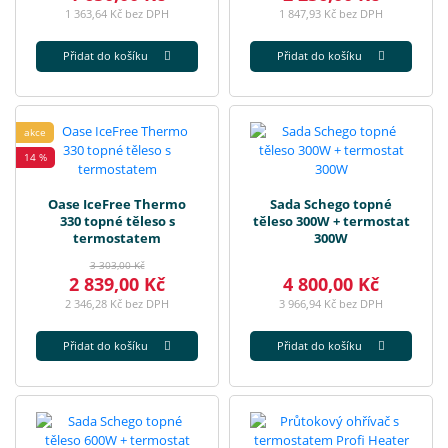
1 363,64 Kč bez DPH
1 847,93 Kč bez DPH
Přidat do košíku
Přidat do košíku
akce
14 %
Oase IceFree Thermo
Sada Schego topné
330 topné těleso s
těleso 300W + termostat
termostatem
300W
3 303,00 Kč
2 839,00 Kč
4 800,00 Kč
2 346,28 Kč bez DPH
3 966,94 Kč bez DPH
Přidat do košíku
Přidat do košíku