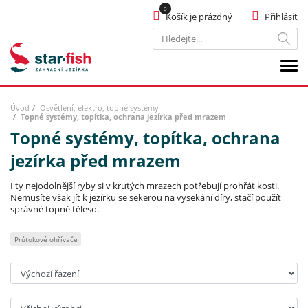
Košík je prázdný
Přihlásit
Hledat
Úvod
Osvětlení, elektro, topné systémy
Topné systémy, topítka, ochrana jezírka před mrazem
Topné systémy, topítka, ochrana
jezírka před mrazem
I ty nejodolnější ryby si v krutých mrazech potřebují prohřát kosti.
Nemusíte však jít k jezírku se sekerou na vysekání díry, stačí použít
správné topné těleso.
Průtokové ohřívače
Seřadit:
Výrobci: