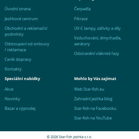
Úvodní strana
Čerpadla
Jezírkové centrum
Filtrace
Obchodní a reklamační
UV-C lampy, zářivky a díly
podmínky
Vzduchování, dmychadla,
Odstoupení od smlouvy
aerátory
/ reklamace
Odstranění vláknité řasy
Ceník dopravy
Kontakty
Speciální nabídky
Mohlo by Vás zajímat
Akce
Web Star-fish.eu
Novinky
Zahradní jezírka blog
Bazar a výprodej
Star-fish na Facebooku
Star-fish na YouTube
© 2026 Star-fish jezírka s.r.o.