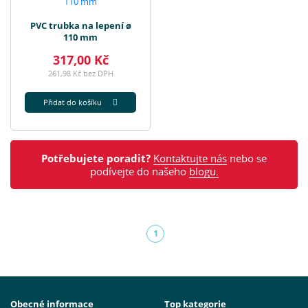
PVC trubka na lepení ø
110 mm
317,00 Kč
261,98 Kč bez DPH
Přidat do košíku
Potřebujete poradit?
Kontaktujte nás
nebo se
podívejte do našeho
blogu.
1
(aktuální)
Obecné informace
Top kategorie