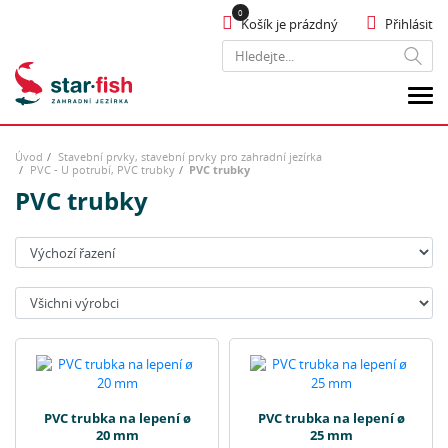
Košík je prázdný
Přihlásit
Hledat
Úvod
Stavební prvky, stavební prvky pro zahradní jezírka
PVC - U potrubí, PVC trubky
PVC trubky
PVC trubky
Seřadit:
Výrobci:
PVC trubka na lepení ø
PVC trubka na lepení ø
20 mm
25 mm