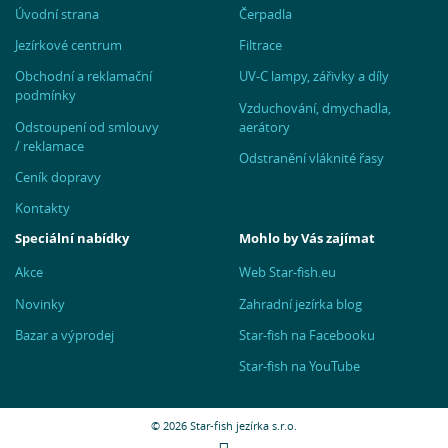
Úvodní strana
Čerpadla
Jezírkové centrum
Filtrace
Obchodní a reklamační
UV-C lampy, zářivky a díly
podmínky
Vzduchování, dmychadla,
Odstoupení od smlouvy
aerátory
/ reklamace
Odstranění vláknité řasy
Ceník dopravy
Kontakty
Speciální nabídky
Mohlo by Vás zajímat
Akce
Web Star-fish.eu
Novinky
Zahradní jezírka blog
Bazar a výprodej
Star-fish na Facebooku
Star-fish na YouTube
© 2026 Star-fish jezírka s.r.o.