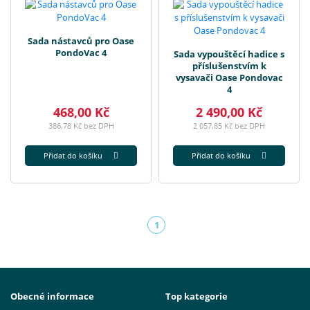
Sada nástavců pro Oase
PondoVac 4
Sada vypouštěcí hadice s
příslušenstvím k
vysavači Oase Pondovac
4
468,00 Kč
2 490,00 Kč
386,78 Kč bez DPH
2 057,85 Kč bez DPH
Přidat do košíku
Přidat do košíku
1
(aktuální)
Obecné informace
Top kategorie