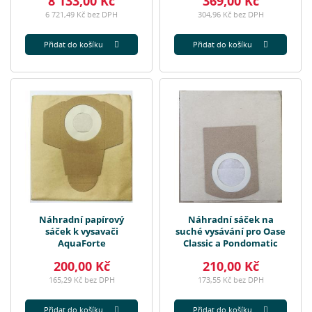
8 133,00 Kč
369,00 Kč
6 721,49 Kč bez DPH
304,96 Kč bez DPH
Přidat do košíku
Přidat do košíku
Náhradní papírový
Náhradní sáček na
sáček k vysavači
suché vysávání pro Oase
AquaForte
Classic a Pondomatic
200,00 Kč
210,00 Kč
165,29 Kč bez DPH
173,55 Kč bez DPH
Přidat do košíku
Přidat do košíku