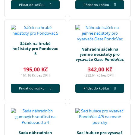
Přidat do košíku
Přidat do košíku
Sáček na hrubé
nečistoty pro Pondovac
Náhradní sáček na
5
jemné nečistoty pro
vysavače Oase PondoVac
195,00 Kč
342,00 Kč
161,16 Kč bez DPH
282,64 Kč bez DPH
Přidat do košíku
Přidat do košíku
Sada náhradních
Sací hubice pro vysavač