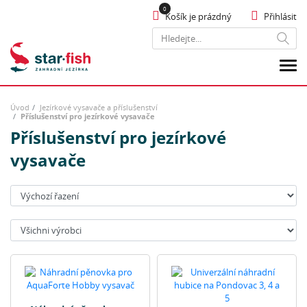
Košík je prázdný
Přihlásit
Hledat
Úvod
Jezírkové vysavače a příslušenství
Příslušenství pro jezírkové vysavače
Příslušenství pro jezírkové
vysavače
Seřadit:
Výrobci: