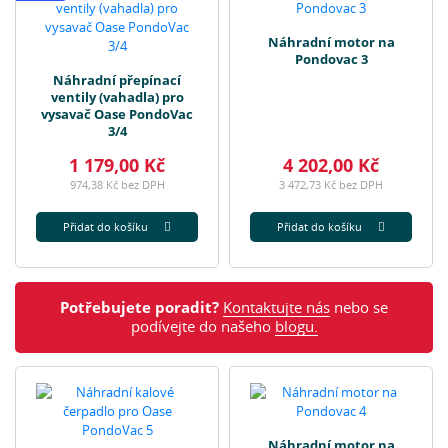
Náhradní motor na
Pondovac 3
Náhradní přepínací
ventily (vahadla) pro
vysavač Oase PondoVac
3/4
1 179,00 Kč
4 202,00 Kč
974,38 Kč bez DPH
3 472,73 Kč bez DPH
Přidat do košíku
Přidat do košíku
Potřebujete poradit?
Kontaktujte nás
nebo se
podívejte do našeho
blogu.
Náhradní motor na