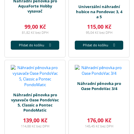
Náhradní pěnovka pro
AquaForte Hobby
Univerzální náhradní
vysavač
hubice na Pondovac 3, 4
a 5
99,00 Kč
115,00 Kč
81,82 Kč bez DPH
95,04 Kč bez DPH
Přidat do košíku
Přidat do košíku
Náhradní pěnovka pro
Oase PondoVac 3/4
Náhradní pěnovka pro
vysavače Oase PondoVac
5, Classic a Pontec
PondoMatic
139,00 Kč
176,00 Kč
114,88 Kč bez DPH
145,45 Kč bez DPH