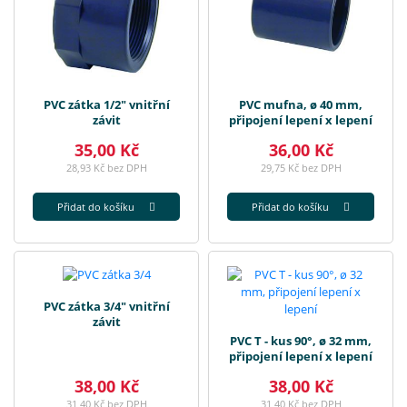
PVC zátka 1/2" vnitřní
PVC mufna, ø 40 mm,
závit
připojení lepení x lepení
35,00 Kč
36,00 Kč
28,93 Kč bez DPH
29,75 Kč bez DPH
Přidat do košíku
Přidat do košíku
PVC zátka 3/4" vnitřní
závit
PVC T - kus 90°, ø 32 mm,
připojení lepení x lepení
38,00 Kč
38,00 Kč
31,40 Kč bez DPH
31,40 Kč bez DPH