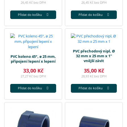
26,45 Kč bez DPH
26,45 Kč bez DPH
Přidat do košíku
Přidat do košíku
PVC přechodový nipl, Ø
32 mm x 25 mm x 1"
PVC koleno 45°, ø 25 mm,
vnější závit
připojení lepení x lepení
33,00 Kč
35,00 Kč
27,27 Kč bez DPH
28,93 Kč bez DPH
Přidat do košíku
Přidat do košíku