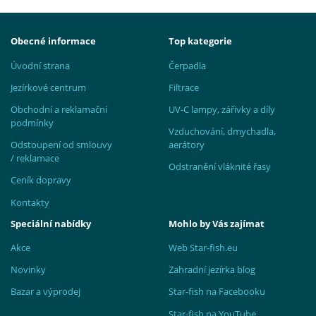
Obecné informace
Top kategorie
Úvodní strana
Čerpadla
Jezírkové centrum
Filtrace
Obchodní a reklamační
UV-C lampy, zářivky a díly
podmínky
Vzduchování, dmychadla,
Odstoupení od smlouvy
aerátory
/ reklamace
Odstranění vláknité řasy
Ceník dopravy
Kontakty
Speciální nabídky
Mohlo by Vás zajímat
Akce
Web Star-fish.eu
Novinky
Zahradní jezírka blog
Bazar a výprodej
Star-fish na Facebooku
Star-fish na YouTube