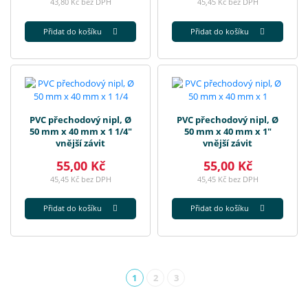
43,80 Kč bez DPH
45,45 Kč bez DPH
Přidat do košíku
Přidat do košíku
PVC přechodový nipl, Ø
PVC přechodový nipl, Ø
50 mm x 40 mm x 1 1/4"
50 mm x 40 mm x 1"
vnější závit
vnější závit
55,00 Kč
55,00 Kč
45,45 Kč bez DPH
45,45 Kč bez DPH
Přidat do košíku
Přidat do košíku
1
2
3
(aktuální)