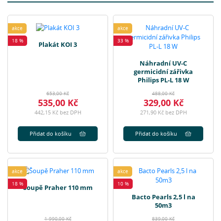
akce
akce
18 %
33 %
Plakát KOI 3
Náhradní UV-C
germicidní zářivka
Philips PL-L 18 W
653,00 Kč
488,00 Kč
535,00 Kč
329,00 Kč
442,15 Kč bez DPH
271,90 Kč bez DPH
Přidat do košíku
Přidat do košíku
akce
akce
18 %
10 %
Šoupě Praher 110 mm
Bacto Pearls 2,5 l na
50m3
1 990,00 Kč
839,00 Kč