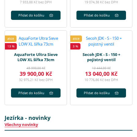
7 933,88 Kč bez DPH
19 074,38 Kč bez DPH
Přidat do košíku
Přidat do košíku
akce
akce
13 %
3 %
AquaForte Ultra Sieve
Secoh JDK - S - 150 +
LOW XL šířka 73cm
pojistný ventil
45 990,00 Kč
13 444,00 Kč
39 900,00 Kč
13 040,00 Kč
32 975,21 Kč bez DPH
10 776,86 Kč bez DPH
Přidat do košíku
Přidat do košíku
Jezírka - novinky
Všechny novinky