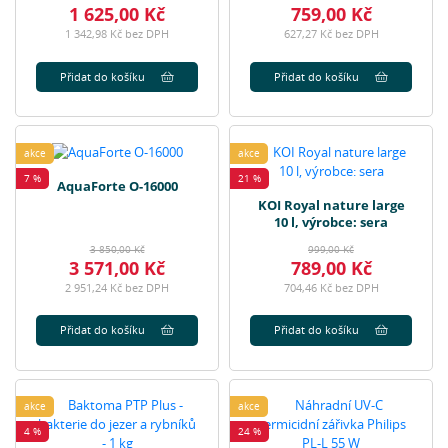
1 625,00 Kč
759,00 Kč
1 342,98 Kč bez DPH
627,27 Kč bez DPH
Přidat do košíku
Přidat do košíku
akce
akce
7 %
21 %
AquaForte O-16000
KOI Royal nature large
10 l, výrobce: sera
3 850,00 Kč
999,00 Kč
3 571,00 Kč
789,00 Kč
2 951,24 Kč bez DPH
704,46 Kč bez DPH
Přidat do košíku
Přidat do košíku
akce
akce
4 %
24 %