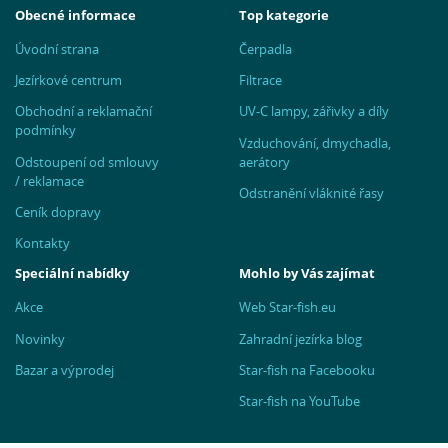
Obecné informace
Top kategorie
Úvodní strana
Čerpadla
Jezírkové centrum
Filtrace
Obchodní a reklamační
UV-C lampy, zářivky a díly
podmínky
Vzduchování, dmychadla,
Odstoupení od smlouvy
aerátory
/ reklamace
Odstranění vláknité řasy
Ceník dopravy
Kontakty
Speciální nabídky
Mohlo by Vás zajímat
Akce
Web Star-fish.eu
Novinky
Zahradní jezírka blog
Bazar a výprodej
Star-fish na Facebooku
Star-fish na YouTube