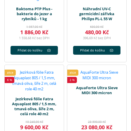
Baktoma PTP Plus -
Náhradní UV-C
bakterie do jezer a
germicidní zářivka
rybníků - 1 kg
Philips PL-L 55 W
1 957,00 Kč
630,00 Kč
1 886,00 Kč
480,00 Kč
1 558,68 Kč bez DPH
396,69 Kč bez DPH
Přidat do košíku
Přidat do košíku
akce
akce
6 %
2 %
AquaForte Ultra Sieve
MIDI 300 micron
Jezírková fólie Fatra
Aquaplast 805 / 1,5 mm,
tmavá oliva, šíře 2 m,
celá role 40 m2
10 240,00 Kč
23 590,00 Kč
9 600,00 Kč
23 080,00 Kč