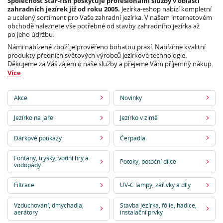
Společnost Star-fish poskytuje profesionální služby v oblasti
zahradních jezírek již od roku 2005.
Jezírka-eshop nabízí kompletní
a ucelený sortiment pro Vaše zahradní jezírka. V našem internetovém
obchodě naleznete vše potřebné od stavby zahradního jezírka až
po jeho údržbu.
Námi nabízené zboží je prověřeno bohatou praxí. Nabízíme kvalitní
produkty předních světových výrobců jezírkové technologie.
Děkujeme za Váš zájem o naše služby a přejeme Vám příjemný nákup.
Více
Akce
Novinky
Jezírko na jaře
Jezírko v zimě
Dárkové poukazy
Čerpadla
Fontány, trysky, vodní hry a
Potoky, potoční dílce
vodopády
Filtrace
UV-C lampy, zářivky a díly
Vzduchování, dmychadla,
Stavba jezírka, fólie, hadice,
aerátory
instalační prvky