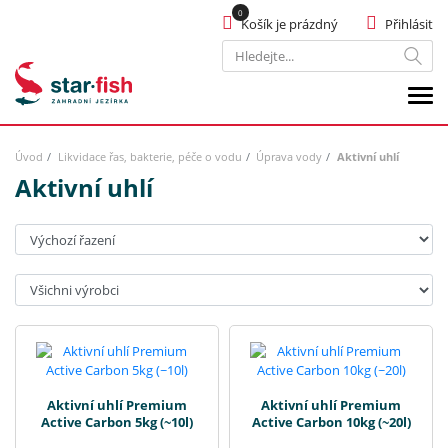
Košík je prázdný
Přihlásit
Hledat
Úvod
Likvidace řas, bakterie, péče o vodu
Úprava vody
Aktivní uhlí
Aktivní uhlí
Seřadit:
Výrobci:
Aktivní uhlí Premium
Aktivní uhlí Premium
Active Carbon 5kg (~10l)
Active Carbon 10kg (~20l)