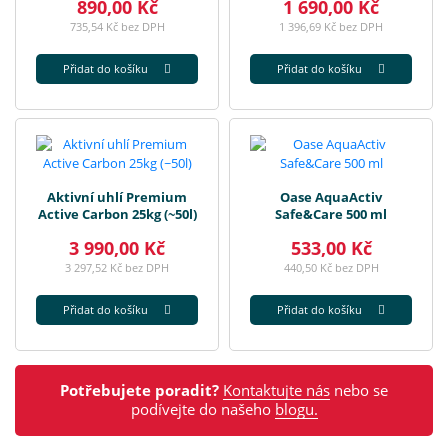
890,00 Kč
1 690,00 Kč
735,54 Kč bez DPH
1 396,69 Kč bez DPH
Přidat do košíku
Přidat do košíku
Aktivní uhlí Premium
Oase AquaActiv
Active Carbon 25kg (~50l)
Safe&Care 500 ml
3 990,00 Kč
533,00 Kč
3 297,52 Kč bez DPH
440,50 Kč bez DPH
Přidat do košíku
Přidat do košíku
Potřebujete poradit?
Kontaktujte nás
nebo se
podívejte do našeho
blogu.