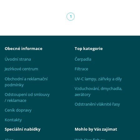
1
(aktuální)
Obecné informace
Top kategorie
Úvodní strana
Čerpadla
Jezírkové centrum
Filtrace
Obchodní a reklamační
UV-C lampy, zářivky a díly
podmínky
Vzduchování, dmychadla,
Odstoupení od smlouvy
aerátory
/ reklamace
Odstranění vláknité řasy
Ceník dopravy
Kontakty
Speciální nabídky
Mohlo by Vás zajímat
Akce
Web Star-fish.eu