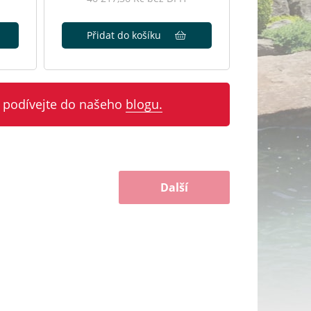
Přidat do košíku
 podívejte do našeho
blogu.
Další