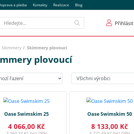
oprava a platba
Kontakty
Realizace
Blog
Hledat
Přihlásit
Skimmery
Skimmery plovoucí
immery plovoucí
t:
Výrobci:
Oase Swimskim 25
Oase Swimskim 50
4 066,00 Kč
8 133,00 Kč
3 360,33 Kč bez DPH
6 721,49 Kč bez DPH