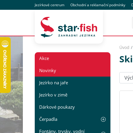
Jezírkové centrum
Obchodní
a reklamační
podmínky
D
Úvod
Sk
Akce
Novinky
Seřadi
Jezírko na jaře
Jezírko v zimě
Dárkové poukazy
Čerpadla
Fontány, trysky, vodní