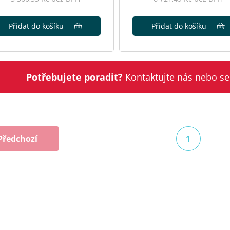
Přidat do košíku
Přidat do košíku
Potřebujete poradit?
Kontaktujte nás
nebo se
Předchozí
1
(aktuální)