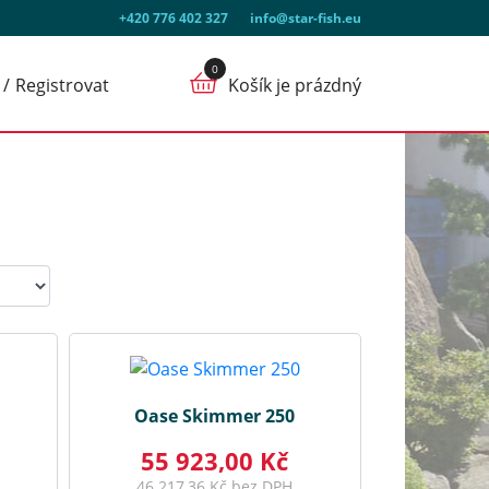
+420 776 402 327
info@star-fish.eu
Registrovat
Košík je prázdný
Oase Skimmer 250
55 923,00 Kč
46 217,36 Kč bez DPH