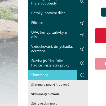
hry a vodopády
Potoky, potoční dílce
Filtrace
UV-C lampy, zářivky a
díly
Vzduchování, dmychadla,
aerátory
Stavba jezírka, fólie,
hadice, instalační prvky
Skimmery
Skimmery pevné, trubkové
Skimmery plovoucí
Stěnové skimmery