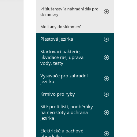
Příslušenství a náhradní díly pro
skimmery
Molitany do skimmerů
Plastová jezírka
Startovací bakterie,
likvidace řas, úprava
vody, testy
Vysavače pro zahradní
jezírka
Krmivo pro ryby
Sítě proti listí, podběráky
na nečistoty a ochrana
jezírka
Elektrické a pachové
ohradníky