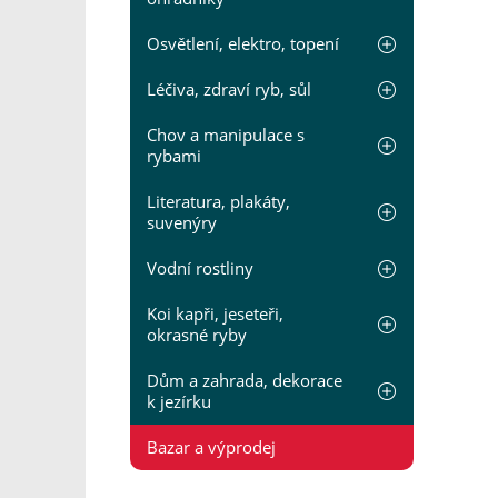
Osvětlení, elektro, topení
Léčiva, zdraví ryb, sůl
Chov a manipulace s
rybami
Literatura, plakáty,
suvenýry
Vodní rostliny
Koi kapři, jeseteři,
okrasné ryby
Dům a zahrada, dekorace
k jezírku
Bazar a výprodej