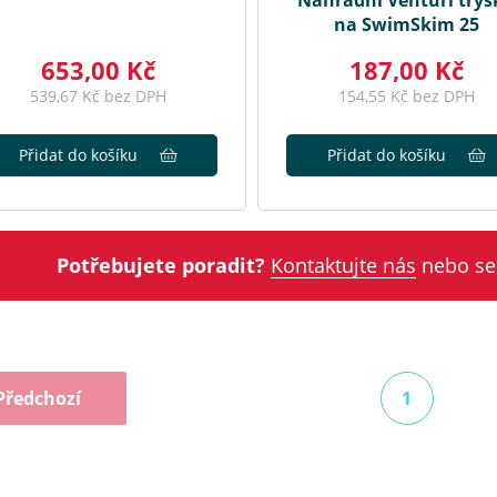
Náhradní Venturi trys
na SwimSkim 25
653,00 Kč
187,00 Kč
539,67 Kč bez DPH
154,55 Kč bez DPH
Přidat do košíku
Přidat do košíku
Potřebujete poradit?
Kontaktujte nás
nebo se
Předchozí
1
(aktuální)