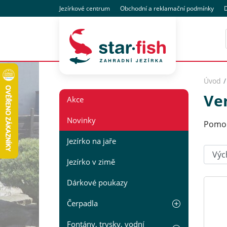
Jezírkové centrum
Obchodní
a reklamační
podmínky
D
Úvod
Ve
Akce
Novinky
Pomoc
Jezírko na jaře
Seřadi
Jezírko v zimě
Dárkové poukazy
Čerpadla
Fontány, trysky, vodní