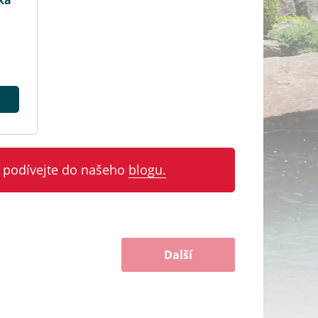
ka
 podívejte do našeho
blogu.
Další