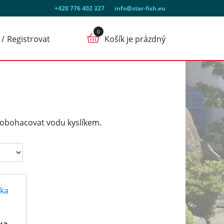
+420 776 402 327
info@star-fish.eu
Registrovat
Košík je prázdný
 obohacovat vodu kyslíkem.