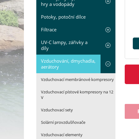
hry a vodopády
Potoky, potoční dílce
Filtrace
UV-C lampy, zářivky a
díly
Vzduchování, dmychadla,
aerátory
Vzduchovací membránové kompresory
Vzduchovací pístové kompresory na 12
V
Vzduchovací sety
Solární provzdušňovače
Vzduchovací elementy