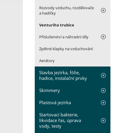
Rozvody vzduchu, rozdělovače
a hadičky
Venturiho trubice
Příslušenství a náhradní díly
Zpětné klapky na vzduchování
Aerátory
Stavba jezírka, fólie,
hadice, instalační prvky
Skimmery
Plastová jezírka
Startovací bakterie,
likvidace řas, úprava
vody, testy