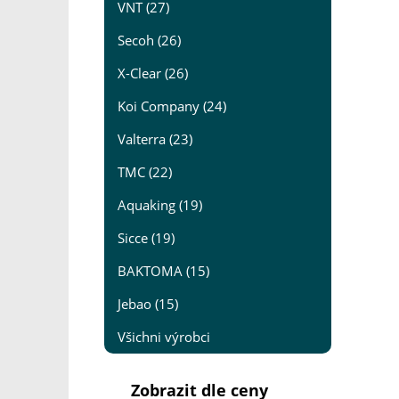
VNT (27)
Secoh (26)
X-Clear (26)
Koi Company (24)
Valterra (23)
TMC (22)
Aquaking (19)
Sicce (19)
BAKTOMA (15)
Jebao (15)
Všichni výrobci
Zobrazit dle ceny