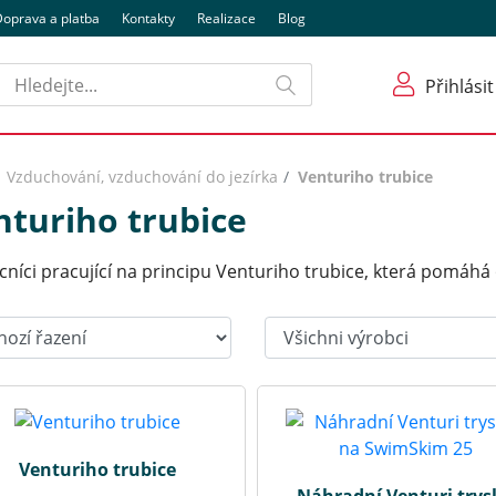
oprava a platba
Kontakty
Realizace
Blog
Hledat
Přihlásit
Vzduchování, vzduchování do jezírka
Venturiho trubice
nturiho trubice
níci pracující na principu Venturiho trubice, která pomáhá
t:
Výrobci:
Venturiho trubice