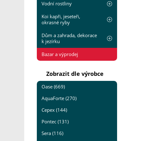
Vodní rostliny
Koi kapři, jeseteři,
okrasné ryby
Dům a zahrada, dekorace
k jezírku
Bazar a výprodej
Zobrazit dle výrobce
Oase (669)
AquaForte (270)
Cepex (144)
Pontec (131)
Sera (116)