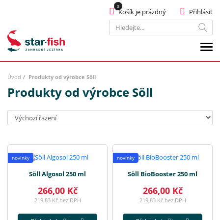
Košík je prázdný
Přihlásit
Hledat
Úvod
Produkty od výrobce Söll
Produkty od výrobce Söll
Seřadit:
novinky
novinky
Söll Algosol 250 ml
Söll BioBooster 250 ml
266,00 Kč
266,00 Kč
219,83 Kč bez DPH
219,83 Kč bez DPH