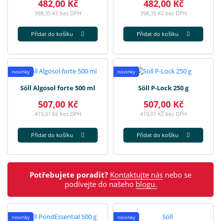
482,00 Kč
482,00 Kč
398,35 Kč bez DPH
398,35 Kč bez DPH
Přidat do košíku
Přidat do košíku
novinky
novinky
Söll Algosol forte 500 ml
Söll P-Lock 250 g
507,00 Kč
507,00 Kč
419,01 Kč bez DPH
419,01 Kč bez DPH
Přidat do košíku
Přidat do košíku
Potřebujete poradit?
Kontaktujte nás
nebo se
podívejte do našeho
blogu.
novinky
novinky