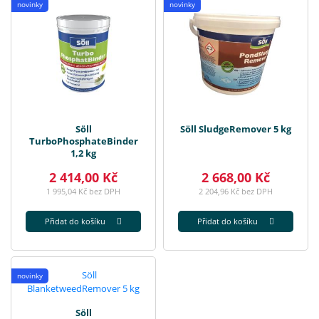
novinky
novinky
Söll
Söll SludgeRemover 5 kg
TurboPhosphateBinder
1,2 kg
2 414,00 Kč
2 668,00 Kč
1 995,04 Kč bez DPH
2 204,96 Kč bez DPH
Přidat do košíku
Přidat do košíku
novinky
Söll