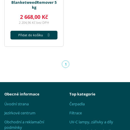
BlanketweedRemover 5
kg
2 668,00 Kč
2 204,96 Kč bez DPH
Přidat do košíku
1
(aktuální)
Obecné informace
Top kategorie
Úvodní strana
Čerpadla
Jezírkové centrum
Filtrace
Obchodní a reklamační
UV-C lampy, zářivky a díly
podmínky