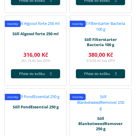
Přidat do košíku
Přidat do košíku
novinky
novinky
Söll Algosol forte 250 ml
Söll Filterstarter
Bacteria 100 g
316,00 Kč
380,00 Kč
261,16 Kč bez DPH
314,05 Kč bez DPH
Přidat do košíku
Přidat do košíku
novinky
novinky
Söll PondEssential 250 g
Söll
BlanketweedRemover
250 g