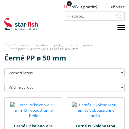
Košík je prázdný
Přihlásit
Hledat
Úvod
Stavební prvky, stavební prvky pro zahradní jezírka
Černé potrubí a tvarovky
Černé PP ø 50 mm
Černé PP ø 50 mm
Seřadit:
Výrobci:
Černé PP koleno Ø 50
Černé PP koleno Ø 50