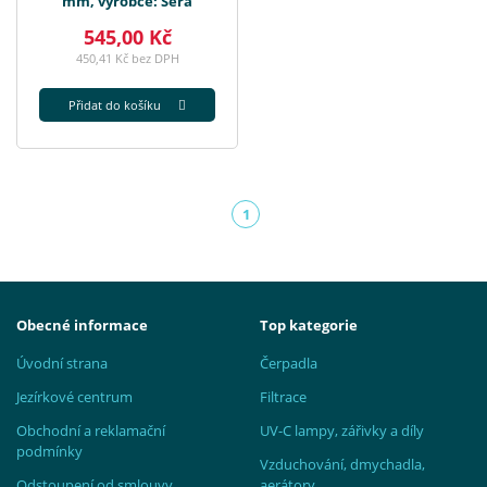
mm, výrobce: Sera
545,00 Kč
450,41 Kč bez DPH
Přidat do košíku
1
(aktuální)
Obecné informace
Top kategorie
Úvodní strana
Čerpadla
Jezírkové centrum
Filtrace
Obchodní a reklamační
UV-C lampy, zářivky a díly
podmínky
Vzduchování, dmychadla,
Odstoupení od smlouvy
aerátory