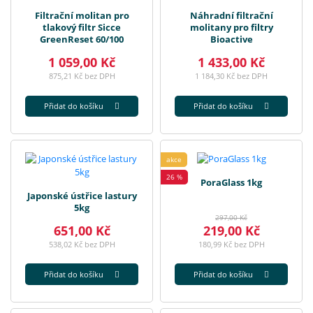
Filtrační molitan pro
Náhradní filtrační
tlakový filtr Sicce
molitany pro filtry
GreenReset 60/100
Bioactive
1 059,00 Kč
1 433,00 Kč
875,21 Kč bez DPH
1 184,30 Kč bez DPH
Přidat do košíku
Přidat do košíku
akce
26 %
PoraGlass 1kg
Japonské ústřice lastury
5kg
297,00 Kč
651,00 Kč
219,00 Kč
538,02 Kč bez DPH
180,99 Kč bez DPH
Přidat do košíku
Přidat do košíku