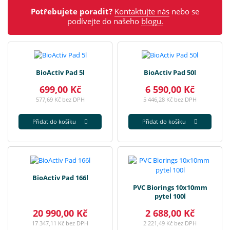
Potřebujete poradit?
Kontaktujte nás
nebo se
podívejte do našeho
blogu.
BioActiv Pad 5l
BioActiv Pad 50l
699,00 Kč
6 590,00 Kč
577,69 Kč bez DPH
5 446,28 Kč bez DPH
Přidat do košíku
Přidat do košíku
BioActiv Pad 166l
PVC Biorings 10x10mm
pytel 100l
20 990,00 Kč
2 688,00 Kč
17 347,11 Kč bez DPH
2 221,49 Kč bez DPH