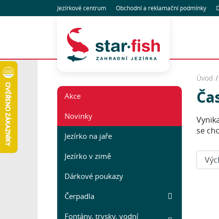
Jezírkové centrum
Obchodní
a reklamační
podmínky
D
Úvod
Ča
Akce
Novinky
Vynika
se cho
Jezírko na jaře
Seřadi
Jezírko v zimě
Dárkové poukazy
Čerpadla
Fontány, trysky, vodní