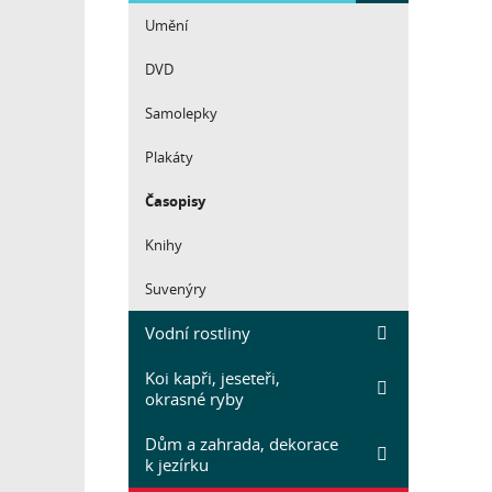
Umění
DVD
Samolepky
Plakáty
Časopisy
Knihy
Suvenýry
Vodní rostliny
Koi kapři, jeseteři,
okrasné ryby
Dům a zahrada, dekorace
k jezírku