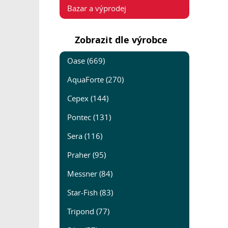
Bazar a výprodej
Zobrazit dle výrobce
Oase (669)
AquaForte (270)
Cepex (144)
Pontec (131)
Sera (116)
Praher (95)
Messner (84)
Star-Fish (83)
Tripond (77)