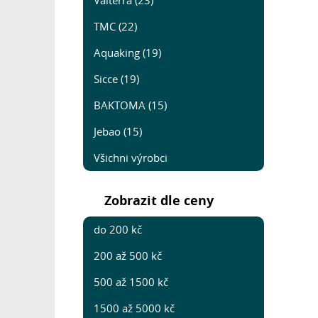
Valterra (23)
TMC (22)
Aquaking (19)
Sicce (19)
BAKTOMA (15)
Jebao (15)
Všichni výrobci
Zobrazit dle ceny
do 200 kč
200 až 500 kč
500 až 1500 kč
1500 až 5000 kč