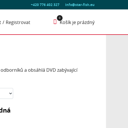
+420 776 402 327
info@star-fish.eu
t
Registrovat
Košík je prázdný
h odborníků a obsáhlá DVD zabývající
zdná