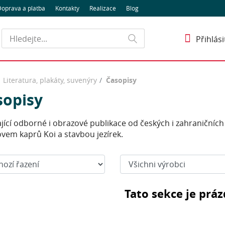
oprava a platba
Kontakty
Realizace
Blog
Hledat
Přihlási
Literatura, plakáty, suvenýry
Časopisy
sopisy
jící odborné i obrazové publikace od českých i zahraničníc
vem kaprů Koi a stavbou jezírek.
t:
Výrobci:
Tato sekce je prá