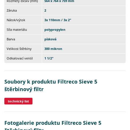
Rozměry dxšxv (mm)
564 x 764 x 759 mm
Záruka
2
Nátok/výtok
3x 110mm / 3x 2"
Síla materiálu
polypropylen
Barva
písková
Velikost štěrbiny
300 mikron
Odkalovací ventil
1 1/2"
Soubory k produktu Filtreco Sieve 5
štěrbinový filtr
technický list
Fotogalerie produktu Filtreco Sieve 5