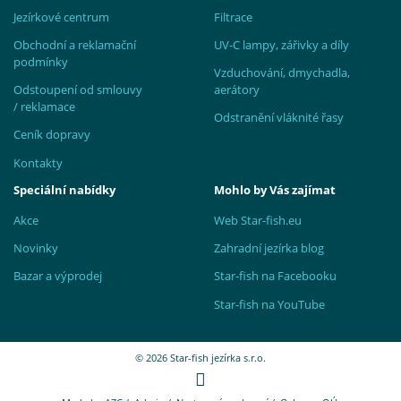
Jezírkové centrum
Filtrace
Obchodní a reklamační
UV-C lampy, zářivky a díly
podmínky
Vzduchování, dmychadla,
Odstoupení od smlouvy
aerátory
/ reklamace
Odstranění vláknité řasy
Ceník dopravy
Kontakty
Speciální nabídky
Mohlo by Vás zajímat
Akce
Web Star-fish.eu
Novinky
Zahradní jezírka blog
Bazar a výprodej
Star-fish na Facebooku
Star-fish na YouTube
© 2026 Star-fish jezírka s.r.o.