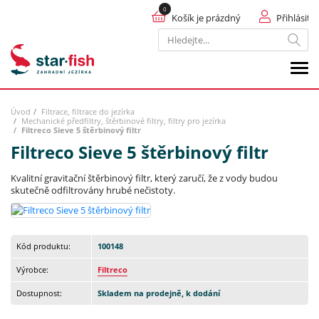
Košík je prázdný
Přihlásit
Hledat
Úvod
Filtrace, filtrace do jezírka
Mechanické předfiltry, štěrbinové filtry, filtry pro jezírka
Filtreco Sieve 5 štěrbinový filtr
Filtreco Sieve 5 štěrbinový filtr
Kvalitní gravitační štěrbinový filtr, který zaručí, že z vody budou
skutečně odfiltrovány hrubé nečistoty.
Kód produktu:
100148
Výrobce:
Filtreco
Dostupnost:
Skladem na prodejně, k dodání