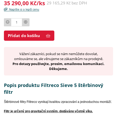
35 290,00 Kč/ks
29 165,29 Kč bez DPH
Napište si o lepší cenu
Počet
Přidat do košíku
Vážení zákazníci, pokud se nám nemůžete dovolat,
omlouváme se, ale věnujeme se zákazníkům na prodejně.
Pro dotazy používejte, prosím, emailovou komunikaci.
Děkujeme.
Popis produktu Filtreco Sieve 5 štěrbinový
filtr
Štěrbinové filtry Filtreco vynikají kvalitou zpracování a jednoduchou montáží.
Filtr je určený pro gravitační systém, dodáváno včetně víka.