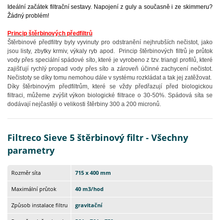
Ideální začátek filtrační sestavy. Napojení z guly a současně i ze skimmeru?
Žádný problém!
Princip štěrbinových předfiltrů
Štěrbinové předfiltry byly vyvinuty pro odstranění nejhrubších nečistot, jako
jsou listy, zbytky krmiv, výkaly ryb apod. Princip štěrbinových filtrů je průtok
vody přes speciální spádové síto, které je vyrobeno z tzv. triangl profilů, které
zajišťují rychlý propad vody přes síto a zároveň účinné zachycení nečistot.
Nečistoty se díky tomu nemohou dále v systému rozkládat a tak jej zatěžovat.
Díky štěrbinovým předfiltrům, které se vždy předřazují před biologickou
filtraci, můžeme zvýšit výkon biologické filtrace o 30-50%. Spádová síta se
dodávají nejčastěji o velikosti štěrbiny 300 a 200 micronů.
Filtreco Sieve 5 štěrbinový filtr - Všechny
parametry
Rozměr síta
715 x 400 mm
Maximální průtok
40 m3/hod
Způsob instalace filtru
gravitační