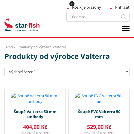
Košík je prázdný
Přihlásit
Hledat
Úvod
Produkty od výrobce Valterra
Produkty od výrobce Valterra
Seřadit:
Šoupě Valterra 50 mm
Šoupě PVC Valterra 50
unibody
mm
404,00 Kč
529,00 Kč
333,88 Kč bez DPH
437,19 Kč bez DPH