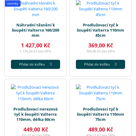
novinky
Náhradní těsnění k
Prodlužovací tyč k
šoupěti Valterra 160/200
šoupěti Valterra 110mm
mm
45cm
1 427,00 Kč
369,00 Kč
1 179,34 Kč bez DPH
304,96 Kč bez DPH
Přidat do košíku
Přidat do košíku
Prodlužovací nerezová
Prodlužovací tyč k
tyč k šoupěti Valterra
šoupěti Valterra 110mm
110mm, délka 60cm
75cm
449,00 Kč
489,00 Kč
371,07 Kč bez DPH
404,13 Kč bez DPH