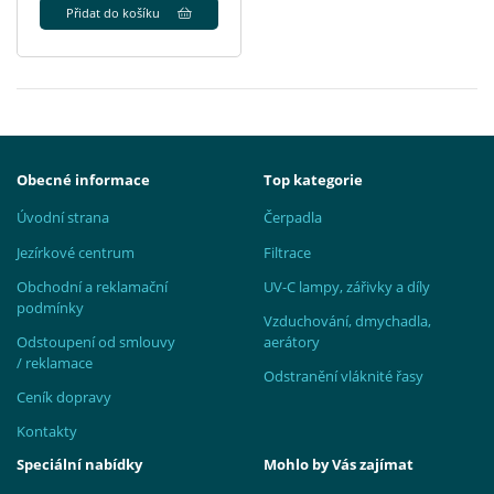
Přidat do košíku
Obecné informace
Top kategorie
Úvodní strana
Čerpadla
Jezírkové centrum
Filtrace
Obchodní a reklamační
UV-C lampy, zářivky a díly
podmínky
Vzduchování, dmychadla,
Odstoupení od smlouvy
aerátory
/ reklamace
Odstranění vláknité řasy
Ceník dopravy
Kontakty
Speciální nabídky
Mohlo by Vás zajímat