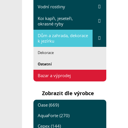
Vodní rostliny
Koi kapři, jeseteři,
okrasné ryby
Dům a zahrada, dekorace
k jezírku
Dekorace
Ostatní
Bazar a výprodej
Zobrazit dle výrobce
Oase (669)
AquaForte (270)
Cepex (144)