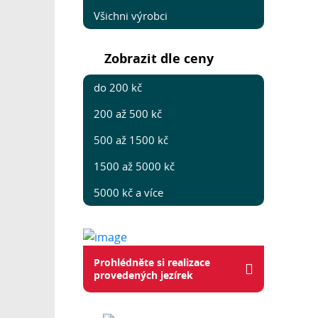
Všichni výrobci
Zobrazit dle ceny
do 200 kč
200 až 500 kč
500 až 1500 kč
1500 až 5000 kč
5000 kč a více
Prohlédněte si realizace
provedených jezírek