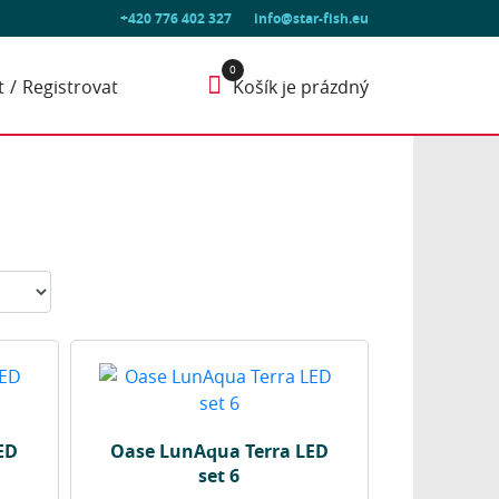
+420 776 402 327
info@star-fish.eu
t
Registrovat
Košík je prázdný
ED
Oase LunAqua Terra LED
set 6