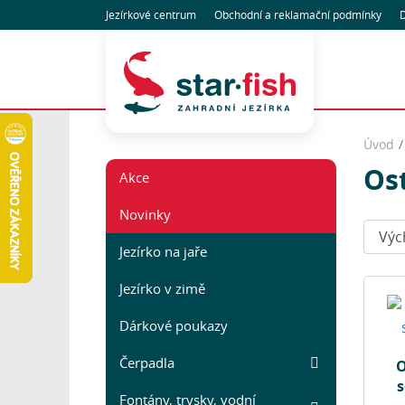
Jezírkové centrum
Obchodní
a reklamační
podmínky
D
Úvod
Os
Akce
Novinky
Seřadi
Jezírko na jaře
Jezírko v zimě
Dárkové poukazy
Čerpadla
O
s
Fontány, trysky, vodní