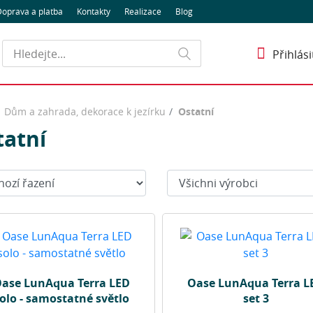
oprava a platba
Kontakty
Realizace
Blog
Hledat
Přihlási
Dům a zahrada, dekorace k jezírku
Ostatní
tatní
t:
Výrobci:
ase LunAqua Terra LED
Oase LunAqua Terra L
olo - samostatné světlo
set 3