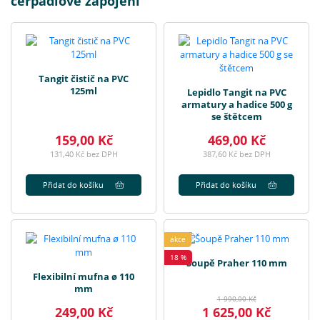
čerpadlové zapojení
Tangit čistič na PVC
125ml
Lepidlo Tangit na PVC
armatury a hadice 500 g
se štětcem
159,00 Kč
469,00 Kč
131,40 Kč bez DPH
387,60 Kč bez DPH
Přidat do košíku
Přidat do košíku
akce
18 %
Šoupě Praher 110 mm
Flexibilní mufna ø 110
mm
1 990,00 Kč
249,00 Kč
1 625,00 Kč