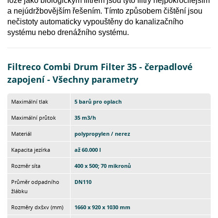
lože jako biologickým filtrem jsou tyto filtry nejpokročilejším
a nejúdržbovějším řešením. Tímto způsobem čištění jsou
nečistoty automaticky vypouštěny do kanalizačního
systému nebo drenážního systému.
Filtreco Combi Drum Filter 35 - čerpadlové
zapojení - Všechny parametry
Maximální tlak
5 barů pro oplach
Maximální průtok
35 m3/h
Materiál
polypropylen / nerez
Kapacita jezírka
až 60.000 l
Rozměr síta
400 x 500; 70 mikronů
Průměr odpadního
DN110
žlábku
Rozměry dxšxv (mm)
1660 x 920 x 1030 mm