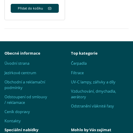
Přidat do košíku
Obecné informace
Top kategorie
Úvodní strana
Čerpadla
Jezírkové centrum
Filtrace
Obchodní a reklamační
UV-C lampy, zářivky a díly
podmínky
Vzduchování, dmychadla,
Odstoupení od smlouvy
aerátory
/ reklamace
Odstranění vláknité řasy
Ceník dopravy
Kontakty
Speciální nabídky
Mohlo by Vás zajímat