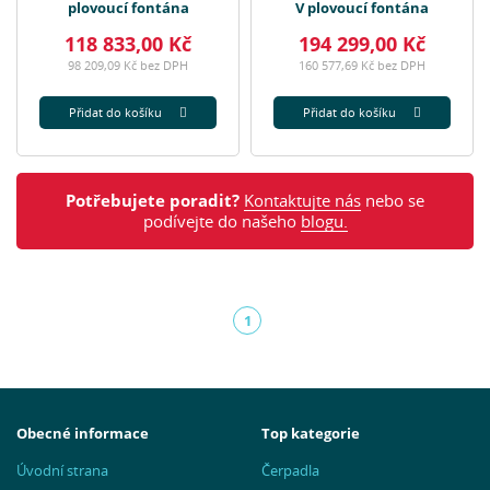
plovoucí fontána
V plovoucí fontána
118 833,00 Kč
194 299,00 Kč
98 209,09 Kč bez DPH
160 577,69 Kč bez DPH
Přidat do košíku
Přidat do košíku
Potřebujete poradit?
Kontaktujte nás
nebo se
podívejte do našeho
blogu.
1
(aktuální)
Obecné informace
Top kategorie
Úvodní strana
Čerpadla