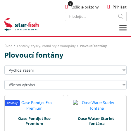
Košík je prázdný
Přihlásit
Hledat
Úvod
Fontány, trysky, vodní hry a vodopády
Plovoucí fontány
Plovoucí fontány
Seřadit:
Výrobci:
novinky
Oase PondJet Eco
Oase Water Starlet -
Premium
fontána