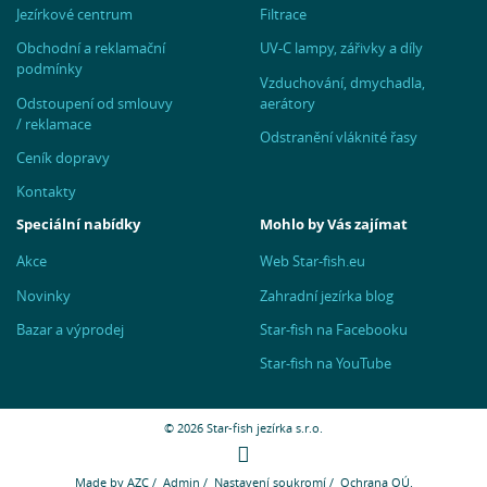
Jezírkové centrum
Filtrace
Obchodní a reklamační
UV-C lampy, zářivky a díly
podmínky
Vzduchování, dmychadla,
Odstoupení od smlouvy
aerátory
/ reklamace
Odstranění vláknité řasy
Ceník dopravy
Kontakty
Speciální nabídky
Mohlo by Vás zajímat
Akce
Web Star-fish.eu
Novinky
Zahradní jezírka blog
Bazar a výprodej
Star-fish na Facebooku
Star-fish na YouTube
© 2026 Star-fish jezírka s.r.o.
Made by
AZC
/
Admin
/
Nastavení soukromí
/
Ochrana OÚ.